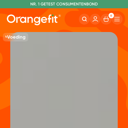
NR. 1 GETEST CONSUMENTENBOND
0
Voeding