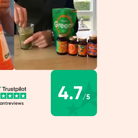
4.7
/5
lantreviews
Over