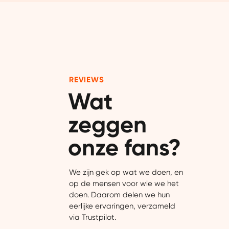
Dankzij cookies kunnen we on
gebruiksgemak vergroten. Da
onze vertrouwde partners om 
REVIEWS
Wat 
zeggen 
onze fans?
We zijn gek op wat we doen, en
op de mensen voor wie we het
doen. Daarom delen we hun
eerlijke ervaringen, verzameld
via Trustpilot.