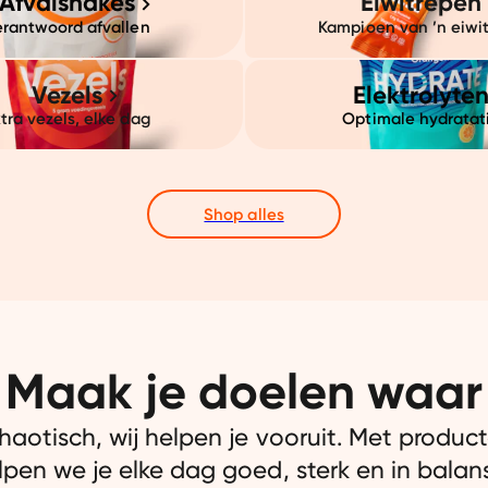
Afvalshakes
Eiwitrepen
erantwoord afvallen
Kampioen van ’n eiwitreep​​​​‌ ‍ ​‍​‍‌‍ ‌ ​‍‌‍‍‌‌‍‌ ‌‍‍‌‌‍ ‍​‍​‍​ ‍‍​‍​‍‌‍‌​‌‍​‌‌ ‌​‌‍ ‌‍​ ‌‍ ‌‌ ​ ​‍ ‍‌‍​ ‌‍ ‌‍ ‌​‍​‍​‍ ​​‍​‍‌‍‍​‌ ​‍‌‍‌‌‌‍‌‍​‍​‍​ ‍‍​‍​‍‌‍‍​‌ ‌​‌ ‌​‌ ​​‌ ​ ​ ‍‍​‍ ​‍ ‌‍ ‌ ​‍‌‍​‌‌‍ ‍‌‍‌ ‌‍‌‌‌‍‌‍‌‍‍‌‌ ‌​​‍ ‍‌‍​‌‌‍‌​‌‍ ‌‌‍‍‌‌‍ ‍​‍ ‍‌‍‌​‌‍​‌‌ ‌​‌‍ ‌‍​ ‌‍ ‌‌ ​ ​‍ ‍‌‍​ ‌‍ ‌‍ ‌​‍ ‌‍‌‌‌‍‌​‌‍‍‌‌ ‌​‌‍ ‌ ​‍​‍ ‌‍‍‌‌ ‌​‌‍‌‌‌‍ ‌‌‌ ‌ ‌​‌ ‍‌‌ ​​‌‍‌‌‌ ​ ​‍ ​ ​‍​ ‌‍​ ‍‌​ ​‌​ ​​​ ‍‌​‍ ‌‍‍‌‌ ‌​‌‍‌‌‌‍ ‌‌ ​ ​‍ ​ ​‌​ ‌​​ ​ ​ ‌‌​ ​‍​ ​‌​ ‌ ​ ​‌​ ‍​​‍ ‌‍‌‌‌‍‌​‌
Vezels
Elektrolyte
tra vezels, elke dag
Optimale hydratat
Shop alles
Maak je doelen waar
chaotisch, wij helpen je vooruit. Met product
lpen we je elke dag goed, sterk en in balans