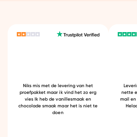
ze website beter afstemmen op jouw voorkeuren, je relevante co
arnaast helpen ze ons om onze website te verbeteren. We delen
je een gepersonaliseerde ervaring te bieden. Meer weten? Bekij
Aanpassen
Ja, v
Niks mis met de levering van het
Leveri
proefpakket maar ik vind het zo erg
nette e
vies Ik heb de vanillesmaak en
mail en
chocolade smaak maar het is niet te
Hela
doen