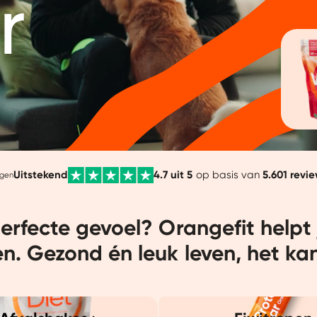
r
Uitstekend
4.7 uit 5
op basis van
5.601 revi
ggen
perfecte gevoel? Orangefit helpt 
en. Gezond én leuk leven, het kan