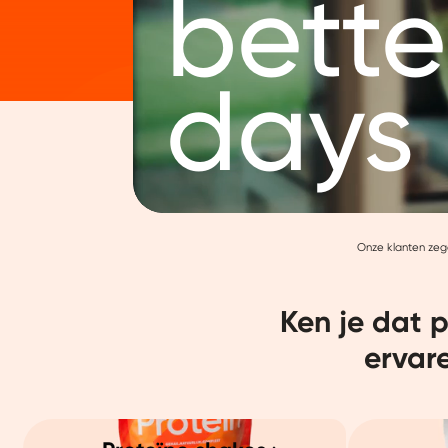
bette
days
Onze klanten ze
Ken je dat 
ervar