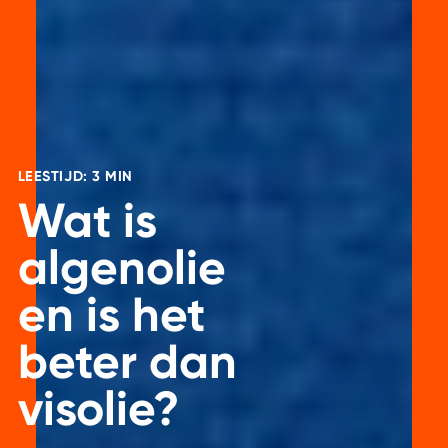
LEESTIJD: 3 MIN
Wat is
algenolie
en is het
beter dan
visolie?