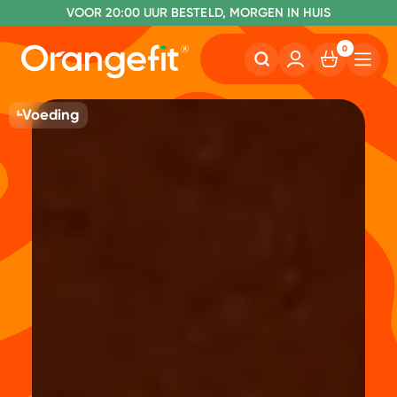
VOOR 20:00 UUR BESTELD, MORGEN IN HUIS
NR. 1 GETEST CONSUMENTENBOND
0
Voeding