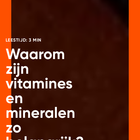
LEESTIJD: 3 MIN
Waarom
zijn
vitamines
en
mineralen
zo