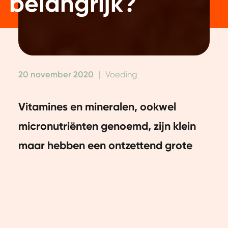
belangrijk?
20 november 2020
|
Voeding
Vitamines en mineralen, ookwel
micronutriënten genoemd, zijn klein
maar hebben een ontzettend grote
impact op ons lichaam en onze
gezondheid.
In dit artikel leggen we de functie en