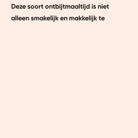
Deze soort ontbijtmaaltijd is niet
alleen smakelijk en makkelijk te
maken, maar zit ook vol met gezonde
ingrediënten. Wil jij meer weten over
overnight oats en hoe je ze zelf kunt
maken? Lees dan snel verder.
Wat zijn overnight oats?
Simpel gezegd zijn overnight oats een
maaltijd met havermout (de oats) die
je een nacht in de koelkast laat staan