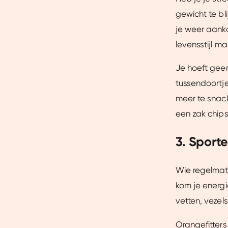
gewicht te bl
je weer aanko
levensstijl m
Je hoeft geen
tussendoortje 
meer te snac
een zak chips.
3. Sporte
Wie regelmati
Toestemming
kom je energi
vetten, vezel
Wij gebruiken cookies om jo
Orangefitters