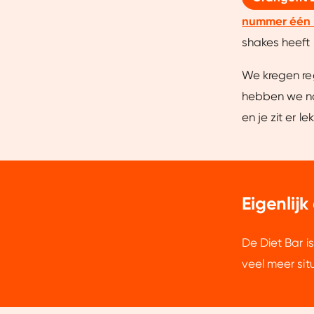
nummer één 
shakes heeft 
We kregen re
hebben we na
en je zit er le
Eigenlijk
De Diet Bar i
veel meer sit