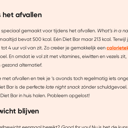
s het afvallen
s speciaal gemaakt voor tijdens het afvallen.
What’s in a 
altijd bevat 500 kcal. Eén Diet Bar maar 213 kcal. Terwijl j
tot 4 uur vol van zit. Zo creëer je gemakkelijk een
caloriete
l. En omdat ie vol zit met vitamines, eiwitten en vezels zit, 
gezond alternatief.
 met afvallen en trek je ‘s avonds toch regelmatig iets ong
et Bar is de perfecte
late night snack
zónder schuldgevoel.
Diet Bar in huis halen. Probleem opgelost!
wicht blijven
reefgewicht eenmaal bereikt?
Good for you!
Nu is het de kun