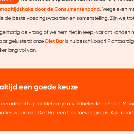
maaltijdshake door de Consumentenbond
. Vergeleken m
ie de beste voedingswaarden en samenstelling. Zijn we trot
gelmatig de vraag of we hem niet in reep-variant konden
ar geluisterd: onze
Diet Bar
is nu beschikbaar! Plantaardi
kker lang vol van.
 altijd een goede keuze
s een ideaal hulpmiddel om je afvaldoelen te behalen. Maar 
uaties waarin de Diet Bar een fijne toevoeging is. Kijk maar!