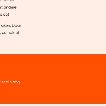
et andere
s op!
 maken. Daar
g, compleet
er zijn nog