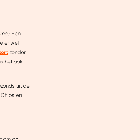
name?
Een
e er wel
kort
zonder
is het ook
ezonds uit de
 Chips en
st om op