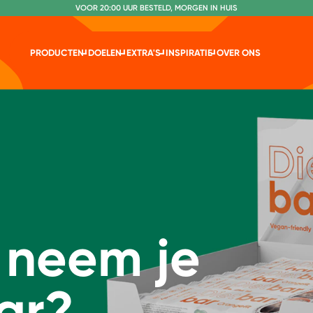
VOOR 20:00 UUR BESTELD, MORGEN IN HUIS
NR. 1 GETEST CONSUMENTENBOND
PRODUCTEN
DOELEN
EXTRA'S
INSPIRATIE
OVER ONS
neem je
ar?