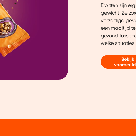
Eiwitten zijn er
gewicht. Ze zo
verzadigd gevo
een maaltijd t
gezond tussendo
welke situaties 
Bekijk
voorbeel