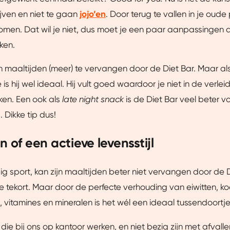
ijven en niet te gaan
jojo’en
. Door terug te vallen in je oude
men. Dat wil je niet, dus moet je een paar aanpassingen 
aken.
 maaltijden (meer) te vervangen door de Diet Bar. Maar als
is hij wel ideaal. Hij vult goed waardoor je niet in de verle
ken. Een ook als
late night snack
is de Diet Bar veel beter v
 Dikke tip dus!
n of een actieve levensstijl
g sport, kan zijn maaltijden beter niet vervangen door de 
Details
e tekort. Maar door de perfecte verhouding van eiwitten, ko
s, vitamines en mineralen is het wél een ideaal tussendoortje
uw ervaring beter te maken.
 die bij ons op kantoor werken, en niet bezig zijn met afval