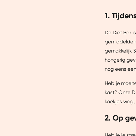
1. Tijden
De Diet Bar i
gemiddelde ma
gemakkelijk 3 
hongerig gevoe
nog eens een 
Heb je moeite
kast? Onze Di
koekjes weg, 
2. Op ge
Heb je je st