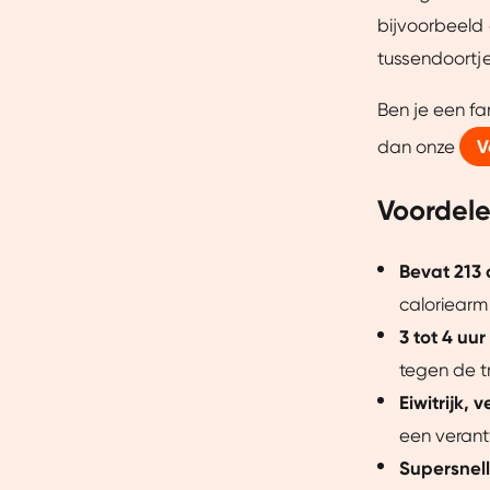
Dankzij cookies kunnen we on
bijvoorbeeld 
gebruiksgemak vergroten. Da
tussendoortje
onze vertrouwde partners om 
Ben je een fa
dan onze
V
Voordele
Bevat 213 
caloriearm 
3 tot 4 uu
tegen de tr
Eiwitrijk, 
een verant
Supersnel