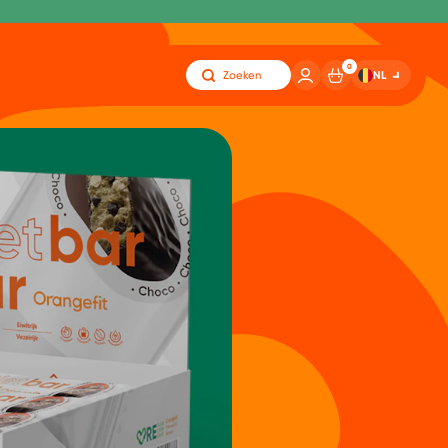
0
NL
Zoeken