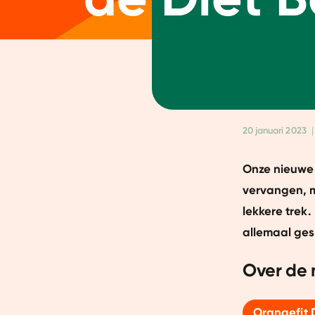
20 januari 2023
|
Onze nieuwe D
vervangen, m
lekkere trek.
allemaal gesc
Over de 
Orangefit 