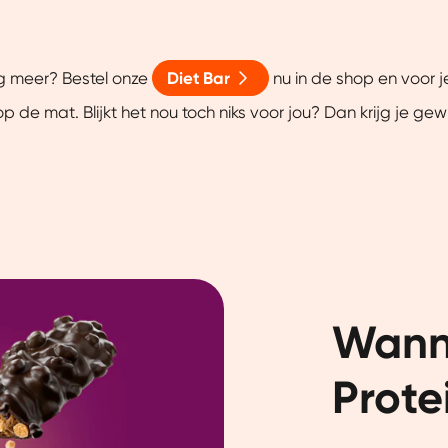
og meer? Bestel onze
Diet Bar
nu in de shop en voor j
ou op de mat. Blijkt het nou toch niks voor jou? Dan krijg je g
Wanne
Prote