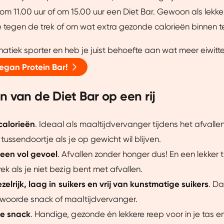
ze website beter afstemmen op jouw voorkeuren, je relevante co
om 11.00 uur of om 15.00 uur een Diet Bar. Gewoon als lekke
arnaast helpen ze ons om onze website te verbeteren. We delen
 tegen de trek of om wat extra gezonde calorieën binnen te
je een gepersonaliseerde ervaring te bieden. Meer weten? Bekij
natiek sporter en heb je juist behoefte aan wat meer eiwitt
egan Protein Bar!
Aanpassen
Ja, v
n van de Diet Bar op een rij
calorieën
. Ideaal als maaltijdvervanger tijdens het afvallen
tussendoortje als je op gewicht wil blijven.
r een vol gevoel
. Afvallen zonder honger dus! En een lekker
ek als je niet bezig bent met afvallen.
vezelrijk, laag in suikers en vrij van kunstmatige suikers
. D
woorde snack of maaltijdvervanger.
le snack
. Handige, gezonde én lekkere reep voor in je tas