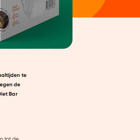
altijden te
 tegen de
Diet Bar
en tot de