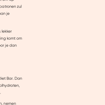
 patronen zul
aan je
 lekker
iding komt om
oor je dan
Diet Bar. Dan
Over
olhydraten,
.
len, nemen