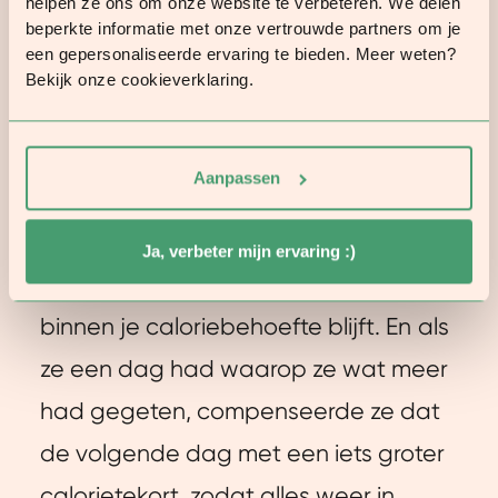
helpen ze ons om onze website te verbeteren. We delen
Ze kwam er al snel achter dat er geen
beperkte informatie met onze vertrouwde partners om je
een gepersonaliseerde ervaring te bieden. Meer weten?
standaard dieet is dat voor iedereen
Bekijk onze cookieverklaring.
werkt. Mélanie ging experimenteren
met voeding om te ontdekken waar
Aanpassen
haar lichaam zich goed bij voelde.
Haar inzicht: je kan blijven genieten
Ja, verbeter mijn ervaring :)
van wat je lekker vindt, zolang je
binnen je caloriebehoefte blijft. En als
ze een dag had waarop ze wat meer
had gegeten, compenseerde ze dat
de volgende dag met een iets groter
calorietekort, zodat alles weer in