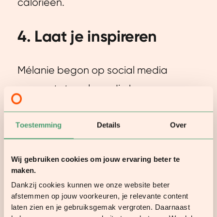
calorieën.
4. Laat je inspireren
Mélanie begon op social media
accounts te volgen die haar een
duwtje in de rug gaven en lieten zien
dat zij het ook kon. Dat gaf haar het
Toestemming
Details
Over
vertrouwen om door te gaan, zelfs op
Wij gebruiken cookies om jouw ervaring beter te
dagen dat het wat lastiger was.
maken.
Dankzij cookies kunnen we onze website beter
5. Vind wat werkt voor jou
afstemmen op jouw voorkeuren, je relevante content
laten zien en je gebruiksgemak vergroten. Daarnaast