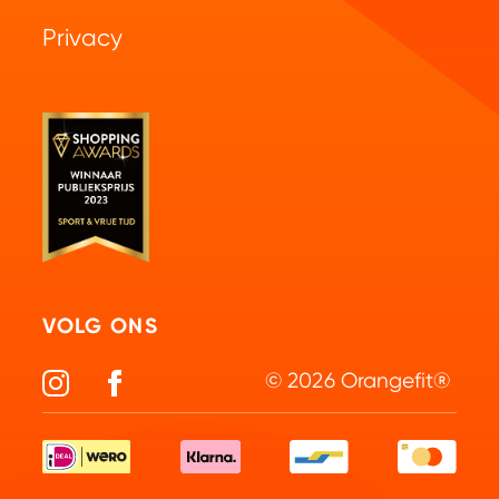
Privacy
Betaalmogelijkheden
Elektrolyten
Retourneren
Collageen
Partner worden
Vitamines & Mineralen
VOLG ONS
© 2026 Orangefit®