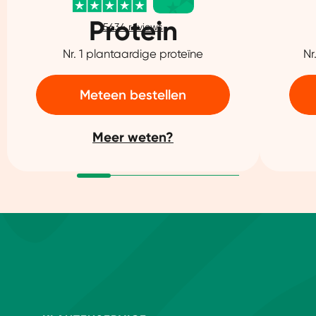
Protein
5634
reviews
Nr. 1 plantaardige proteïne
Nr
Meteen bestellen
Meer weten?