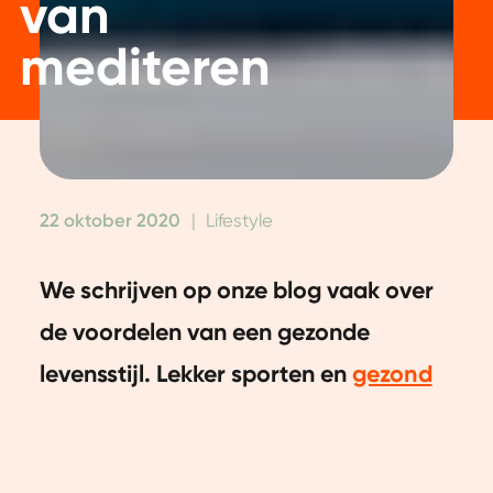
van
mediteren
22 oktober 2020
|
Lifestyle
We schrijven op onze blog vaak over
de voordelen van een gezonde
levensstijl. Lekker sporten en
gezond
eten
leidt tot een sterk lichaam en een
gezonde geest. Maar wist je dat