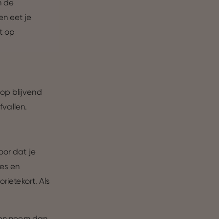
n de
en eet je
t op
op blijvend
afvallen.
oor dat je
nes en
rietekort. Als
alen neem dan