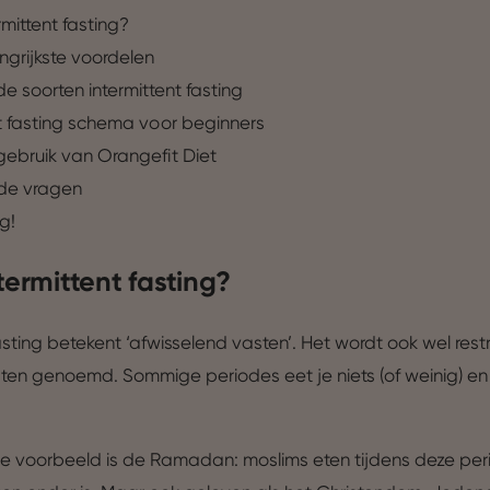
rmittent fasting?
ngrijkste voordelen
de soorten intermittent fasting
nt fasting schema voor beginners
gebruik van Orangefit Diet
lde vragen
g!
termittent fasting?
asting betekent ‘afwisselend vasten’. Het wordt ook wel restr
sten genoemd. Sommige periodes eet je niets (of weinig) e
e voorbeeld is de Ramadan: moslims eten tijdens deze per