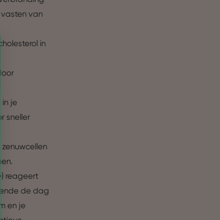
r vasten van
holesterol in
door
in je
r sneller
 zenuwcellen
gen.
e
) reageert
Over
urende de dag
am en je