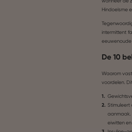
wanneer de z
Hindoeïsme e
Tegenwoordig
intermittent
eeuwenoude t
De 10 be
Waarom vaste
voordelen. Di
Gewichtsve
Stimuleert
aanmaak. G
eiwitten en
Insuline-g