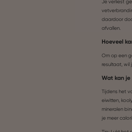
Je verliest g
vetverbrandi
daardoor doo
afvallen.
Hoeveel kan
Om op een ge
resultaat, wil
Wat kan je 
Tijdens het v
eiwitten, koo
mineralen bin
je meer calor
Tip: Lukt het