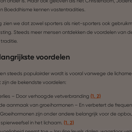
on onder is. Maar ook geloven als het Christendom, Jode
n Boeddhisme kennen vastentradities.
 zien we dat zowel sporters als niet-sporters ook gebruik
 fasting. Steeds meer mensen ontdekken de voordelen van d
raditie.
langrijkste voordelen
n steeds populairder wordt is vooral vanwege de lichamel
t zijn de bekendste voordelen:
rlies – Door verhoogde vetverbranding
(1, 2)
 de aanmaak van groeihormonen – En verbetert de frequen
roeihormonen zijn onder andere belangrijk voor de opbo
 spierweefsel in het lichaam.
(1, 2)
evoeligheid neemt toe – Insuline levels dalen, waardoor ve