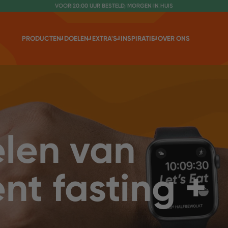
VOOR 20:00 UUR BESTELD, MORGEN IN HUIS
NR. 1 GETEST CONSUMENTENBOND
PRODUCTEN
DOELEN
EXTRA'S
INSPIRATIE
OVER ONS
elen van
ent fasting +