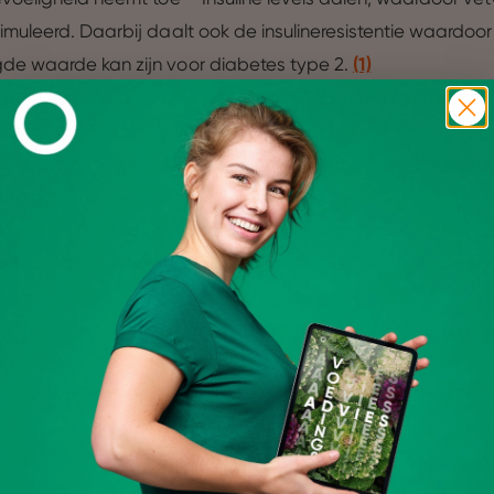
imuleerd. Daarbij daalt ook de insulineresistentie waardoo
e waarde kan zijn voor diabetes type 2.
(1)
de gezondheid van je hart – Het verlaagt het slechte LDL c
n zorgt voor een gezondere bloeddruk.
(1, 2)
tekingsremmend – Vermindert ontstekingen in het lichaam 
 het opruimen van afvalcellen.
 cellen – Doordat je lichaam minder energie hoeft te steken 
ing, heeft het meer tijd voor cellulair herstel. Je merkt dit doo
je hersenen – Het verhoogt het hormoon BDNF dat nieuwe
. Hierdoor verbeteren hersenfuncties, waaronder het geheu
 klok stabiliseren – Je biologische klok (of:
circadiaans ritm
Details
n de afwezigheid daarvan. Hierdoor is je metabolisme ged
ord je ‘s avonds slaperig. Dit heeft ook invloed op je licha
uw ervaring beter te maken.