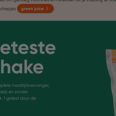
schepjes
green juice
.
geteste
Shake
mplete maaltijdvervanger,
ezels en zonder
r. 1 getest door de