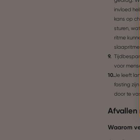
gedrag. Wa
Dankzij cookies kunnen we on
invloed he
gebruiksgemak vergroten. Da
onze vertrouwde partners om 
kans op ch
sturen, wat
ritme kunn
slaapritme
Tijdbespar
voor mens
Je leeft l
fasting zi
door te va
Afvallen 
Waarom ver