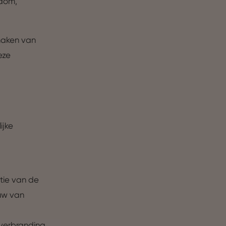
ndom,
maken van
eze
ijke
tie van de
uw van
tverbranding