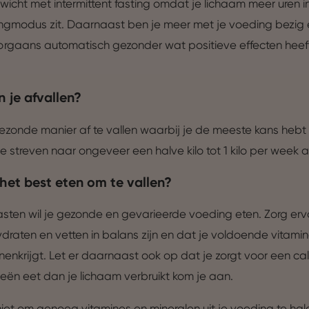
ewicht met intermittent fasting omdat je lichaam meer uren i
ngmodus zit. Daarnaast ben je meer met je voeding bezig 
rgaans automatisch gezonder wat positieve effecten heef
 je afvallen?
zonde manier af te vallen waarbij je de meeste kans hebt 
 je streven naar ongeveer een halve kilo tot 1 kilo per week 
het best eten om te vallen?
asten wil je gezonde en gevarieerde voeding eten. Zorg erv
lydraten en vetten in balans zijn en dat je voldoende vitami
nenkrijgt. Let er daarnaast ook op dat je zorgt voor een calo
ieën eet dan je lichaam verbruikt kom je aan.
 niet om genoeg vitamines en mineralen uit je voeding te h