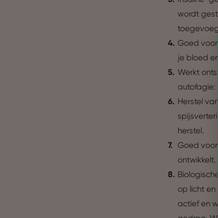
wordt gest
toegevoegd
Goed voor 
je bloed e
Werkt onts
autofagie:
Herstel van
spijsverter
herstel.
Goed voor 
ontwikkelt
Biologische
Toestemming
op licht e
actief en w
Wij gebruiken cookies om jo