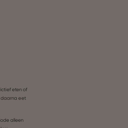
ictief eten of
n daarna eet
iode alleen