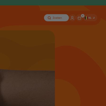
0
NL
Zoeken