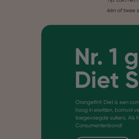
één of twee 
Nr. 1 
Diet 
Orangefit® Diet is een co
hoog in eiwitten, bomvol v
toegevoegde suikers. Als N
Consumentenbond!