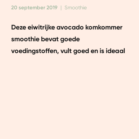
20 september 2019
|
Smoothie
Deze eiwitrijke avocado komkommer
smoothie bevat goede
voedingstoffen, vult goed en is ideaal
als makkelijk tussendoortje. Krijg je al
zin in deze groene smoothie?
We leggen je graag uit hoe je deze
avocado komkommer smoothie zelf
kan maken.