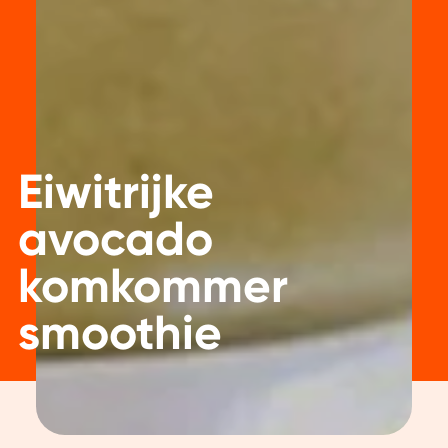
Eiwitrijke
avocado
komkommer
smoothie