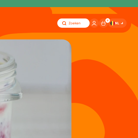
0
NL
Zoeken