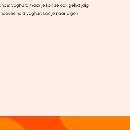
el yoghurt, maar je kan ze ook gelijktijdig
ntent laten zien en je
hoeveelheid yoghurt kan je naar eigen
 beperkte informatie met
k onze cookieverklaring.
erbeter mijn ervaring :)