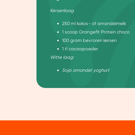
Wij gebruiken cookies om jo
Kersenlaag
Dankzij cookies kunnen we on
gebruiksgemak vergroten. Da
250 ml kokos- of amandelmelk
onze vertrouwde partners om 
1 scoop Orangefit Protein choco
100 gram bevroren kersen
1 tl cacaopoeder
Witte laag:
Soja amandel yoghurt