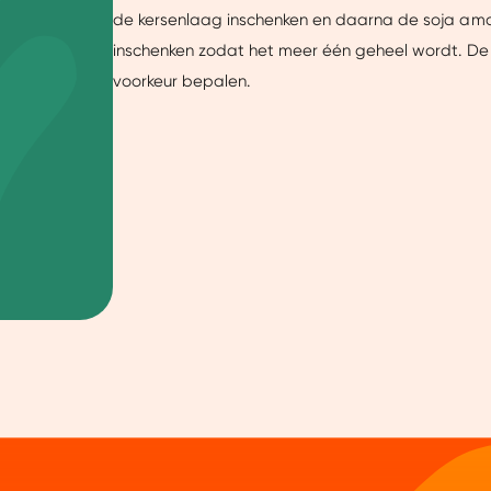
uw ervaring beter te maken.
de kersenlaag inschenken en daarna de soja amand
ze website beter afstemmen op jouw voorkeuren, je relevante co
inschenken zodat het meer één geheel wordt. De 
arnaast helpen ze ons om onze website te verbeteren. We delen
voorkeur bepalen.
je een gepersonaliseerde ervaring te bieden. Meer weten? Bekij
Aanpassen
Ja, v