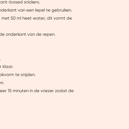
lant-based snickers.
nderkant van een lepel te gebruiken.
Over
 met 50 ml heet water, dit vormt de
erde onderkant van de repen.
ntent laten zien en je
 beperkte informatie met
k onze cookieverklaring.
.
 klaar.
akvorm te snijden.
erbeter mijn ervaring :)
n.
eer 15 minuten in de vriezer zodat de