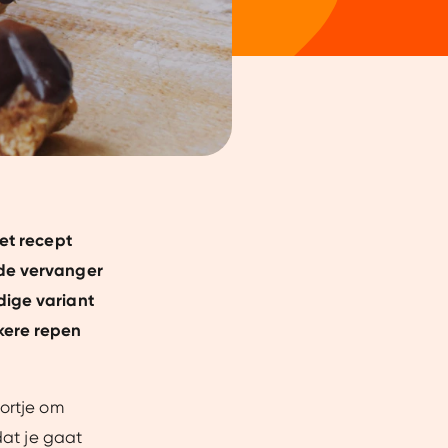
Het recept
ede vervanger
dige variant
kere repen
oortje om
dat je gaat