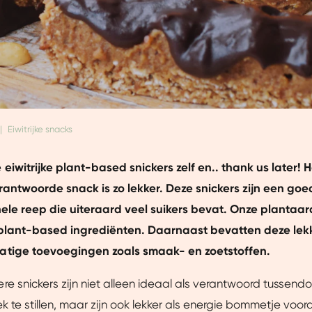
|
Eiwitrijke snacks
eiwitrijke plant-based snickers zelf en.. thank us later! 
rantwoorde snack is zo lekker. Deze snickers zijn een go
nele reep die uiteraard veel suikers bevat. Onze plantaar
plant-based ingrediënten. Daarnaast bevatten deze lek
tige toevoegingen zoals smaak- en zoetstoffen.
e snickers zijn niet alleen ideaal als verantwoord tussend
ek te stillen, maar zijn ook lekker als energie bommetje voor