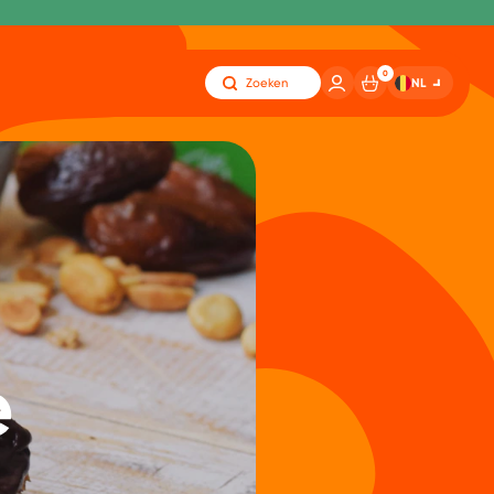
0
NL
Zoeken
e