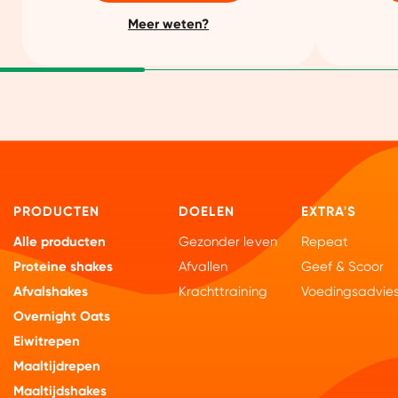
Meer weten?
PRODUCTEN
DOELEN
EXTRA'S
Alle producten
Gezonder leven
Repeat
Proteine shakes
Afvallen
Geef & Scoor
Afvalshakes
Krachttraining
Voedingsadvie
Overnight Oats
Eiwitrepen
Maaltijdrepen
Maaltijdshakes