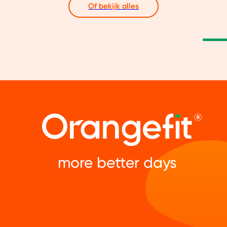
Of bekijk alles
more better days