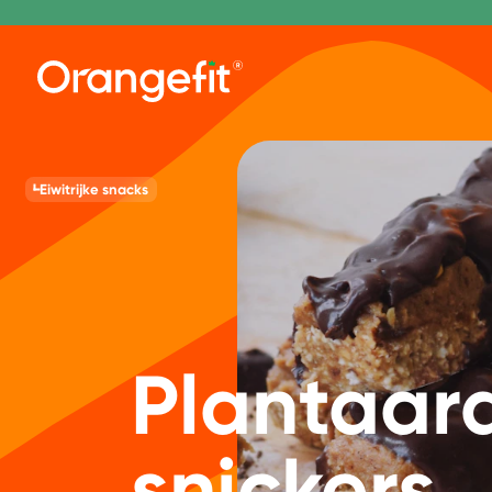
Eiwitrijke snacks
Plantaard
snickers