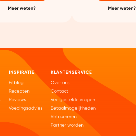
Meer weten?
Meer weten?
INSPIRATIE
KLANTENSERVICE
Fitblog
Over ons
Recepten
Contact
s
Reviews
Veelgestelde vragen
Voedingsadvies
Betaalmogelijkheden
Retourneren
Partner worden