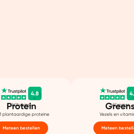
4.8
4
Protein
Green
5633
reviews
457
reviews
 1 plantaardige proteïne
Vezels en vitam
Meteen bestellen
Meteen bestel