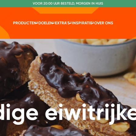
VOOR 20:00 UUR BESTELD, MORGEN IN HUIS
NR. 1 GETEST CONSUMENTENBOND
PRODUCTEN
DOELEN
EXTRA'S
INSPIRATIE
OVER ONS
ige eiwitrijk