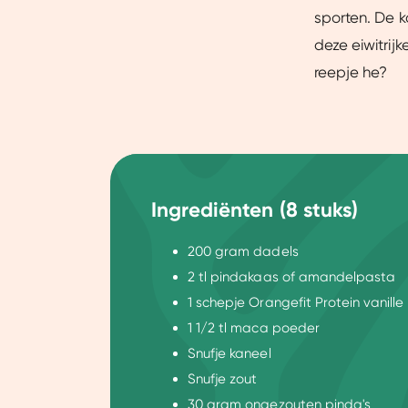
sporten. De 
deze eiwitrij
reepje he?
Ingrediënten (8 stuks)
200 gram dadels
2 tl pindakaas of amandelpasta
1 schepje Orangefit Protein vanille
1 1/2 tl maca poeder
Snufje kaneel
Snufje zout
30 gram ongezouten pinda's