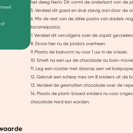
het deeg hierin. Dit vormt de onderkant van de p
 meel)
5. Verdeel dit goed en druk stevig aan door de o
Details
6. Mix de rest van de dikke pasta van dadels nog
 of
karamelpasta.
uw ervaring beter te maken.
7. Verdeel dit vervolgens over de zojuist gecreë
ze website beter afstemmen op jouw voorkeuren, je relevante co
8. Strooi hier nu de pinda's overheen
arnaast helpen ze ons om onze website te verbeteren. We delen
9. Plaats de bakvorm nu voor 1 uur in de vriezer.
je een gepersonaliseerde ervaring te bieden. Meer weten? Bekij
10. Smelt na een uur de chocolade au bain-marie
11. Leg een rooster met daarop een vel bakpapier
12. Gebruik een scherp mes om 8 snickers uit de b
Aanpassen
Ja, v
13. Verdeel de gesmolten chocolade over de repe
14. Plaats de plant-based snickers nu voor ongev
chocolade hard kan worden.
waarde