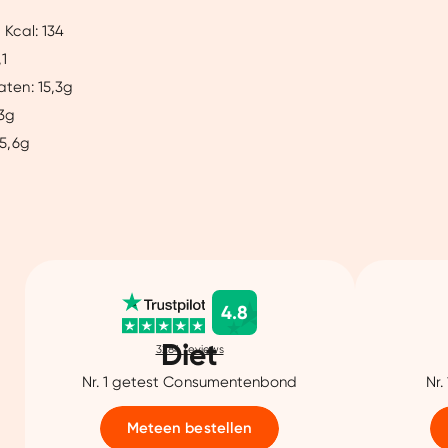
 Kcal: 134
,1
aten: 15,3g
,3g
 5,6g
4.8
Diet
3284
reviews
Nr. 1 getest Consumentenbond
Nr.
Meteen bestellen