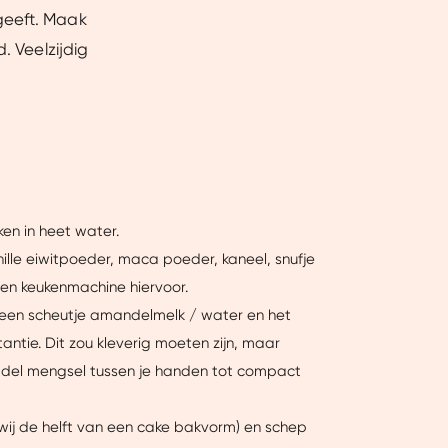
geeft. Maak
. Veelzijdig
ken in heet water.
ille eiwitpoeder, maca poeder, kaneel, snufje
een keukenmachine hiervoor.
, een scheutje amandelmelk / water en het
ntie. Dit zou kleverig moeten zijn, maar
dadel mengsel tussen je handen tot compact
wij de helft van een cake bakvorm) en schep