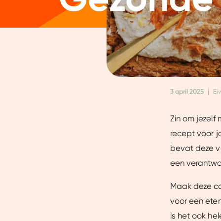
3 april 2025
|
Eiw
Zin om jezelf
recept voor j
bevat deze va
een verantwo
Maak deze cak
voor een ete
is het ook he