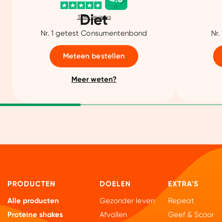
Diet
3284
reviews
Nr. 1 getest Consumentenbond
Nr.
Meteen bestellen
Meer weten?
PRODUCTEN
DOELEN
EXTRA'S
Alle producten
Gezonder leven
Repeat
Proteine shakes
Afvallen
Geef & Scoor