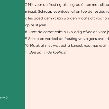
7. Mix voor de frosting alle ingrediënten met elka
minuut. Schraap eventueel af en toe de restjes 
alles goed gemixt kan worden. Plaats dit voor on
op te stijven.
Details
8. Laat de carrot cake nu volledig afkoelen voor j
9. Schep en verdeel de frosting vervolgens over 
uw ervaring beter te maken.
10. Maak af met wat extra kaneel, nootmuskaat, s
ze website beter afstemmen op jouw voorkeuren, je relevante co
11.
Bewaar in de koelkast.
arnaast helpen ze ons om onze website te verbeteren. We delen
je een gepersonaliseerde ervaring te bieden. Meer weten? Bekij
Aanpassen
Ja, v
en in