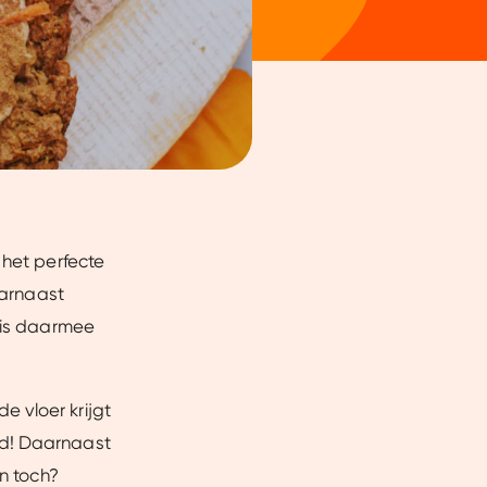
 het perfecte
aarnaast
n is daarmee
 vloer krijgt
rd! Daarnaast
jn toch?