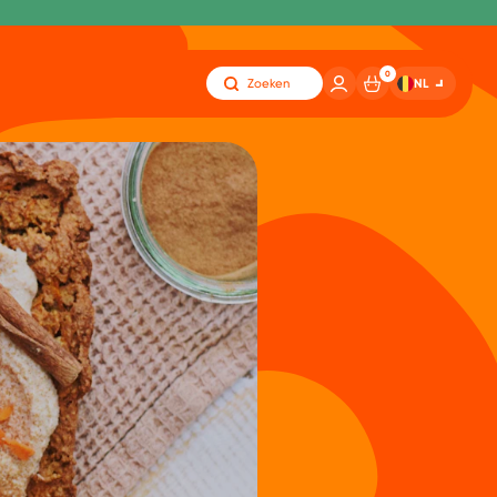
0
NL
Zoeken