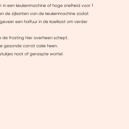
ar in een keukenmachine of hoge snelheid voor 1
van de zijkanten van de keukenmachine zodat
geveer een halfuur in de koelkast om verder
Over
e de frosting hier overheen schept.
de gezonde carrot cake heen.
tukjes noot of geraspte wortel.
ntent laten zien en je
 beperkte informatie met
k onze cookieverklaring.
erbeter mijn ervaring :)