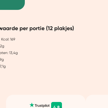
aarde per portie (12 plakjes)
 Kcal: 169
,2g
aten: 13,4g
,9g
7,1g
4.8