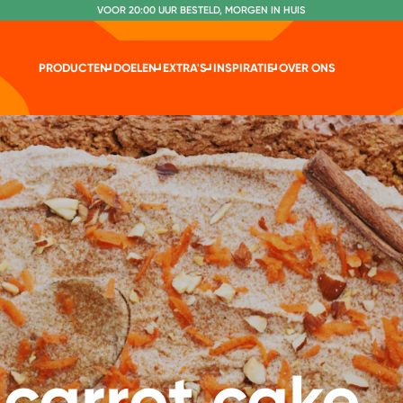
VOOR 20:00 UUR BESTELD, MORGEN IN HUIS
NR. 1 GETEST CONSUMENTENBOND
PRODUCTEN
DOELEN
EXTRA'S
INSPIRATIE
OVER ONS
carrot cake