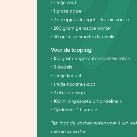
• snufje zout
• 1 grote appel
• 2 schepjes Orangefit Protein vanille
• 200 gram geraspte wortel
Toestemming
• 30 gram gesmolten kokosolie
Voor de topping:
Wij gebruiken cookies om jo
• 150 gram ongezouten cashewnoten
Dankzij cookies kunnen we on
• 3 dadels
gebruiksgemak vergroten. Da
• snufje kaneel
onze vertrouwde partners om 
• snufje nootmuskaat
• 2 el citroensap
• 100 ml ongezoete amandelmelk
• Optioneel: 1 tl vanille
Tip:
laat de cashewnoten voor 4 uur wek
ruim koud water.