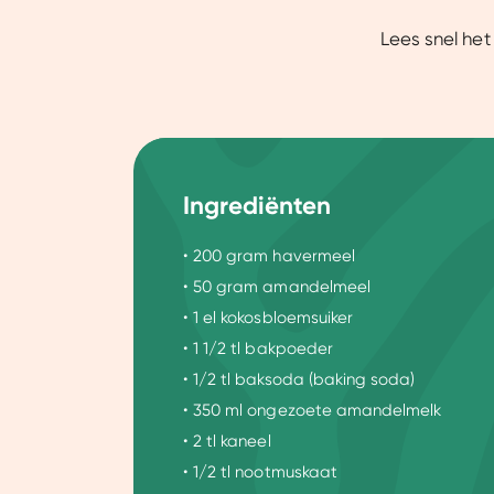
Lees snel het
Ingrediënten
• 200 gram havermeel
• 50 gram amandelmeel
• 1 el kokosbloemsuiker
• 1 1/2 tl bakpoeder
• 1/2 tl baksoda (baking soda)
• 350 ml ongezoete amandelmelk
• 2 tl kaneel
• 1/2 tl nootmuskaat