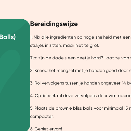
Bereidingswijze
Balls)
1. Mix alle ingrediënten op hoge snelheid met e
stukjes in zitten, maar niet te grof.
Tip: zijn de dadels een beetje hard? Laat ze van
2. Kneed het mengsel met je handen goed door el
3. Rol vervolgens tussen je handen ongeveer 14 ba
Details
4. Optioneel: rol deze vervolgens door wat caca
5. Plaats de brownie bliss balls voor minimaal 15
uw ervaring beter te maken.
compacter.
ze website beter afstemmen op jouw voorkeuren, je relevante co
6. Geniet ervan!
arnaast helpen ze ons om onze website te verbeteren. We delen