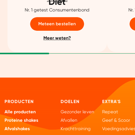
Diet
3294
reviews
Nr. 1 getest Consumentenbond
Nr.
Meteen bestellen
Meer weten?
PRODUCTEN
DOELEN
EXTRA'S
Alle producten
Gezonder leven
Repeat
Proteine shakes
Afvallen
Geef & Scoor
Afvalshakes
Krachttraining
Voedingsadvie