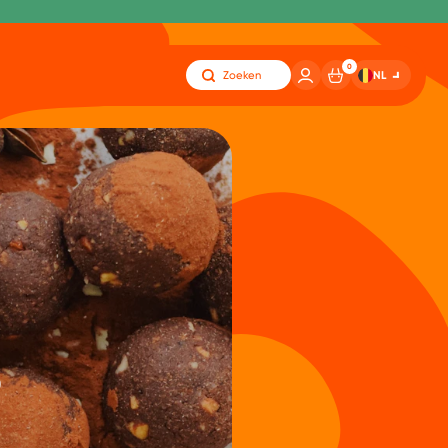
0
NL
Zoeken
s