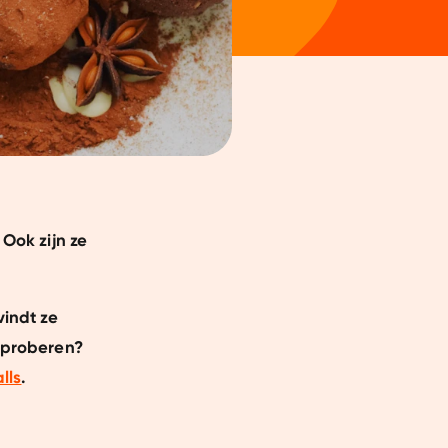
 Ook zijn ze
vindt ze
s proberen?
lls
.