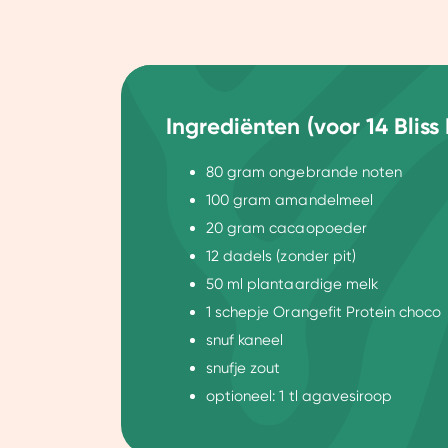
Ingrediënten (voor 14 Bliss 
80 gram ongebrande noten
100 gram amandelmeel
20 gram cacaopoeder
12 dadels (zonder pit)
50 ml plantaardige melk
1 schepje Orangefit Protein choco
Toestemming
snuf kaneel
snufje zout
Wij gebruiken cookies om jo
optioneel: 1 tl agavesiroop
Dankzij cookies kunnen we on
gebruiksgemak vergroten. Da