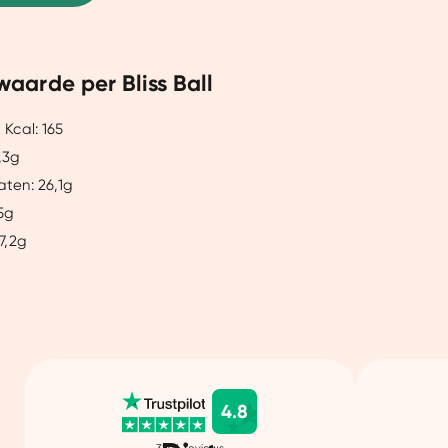
je een gepersonaliseerde ervaring te bieden. Meer weten? Bekij
aarde per Bliss Ball
Aanpassen
Ja, v
 Kcal: 165
,3g
aten: 26,1g
,5g
 7,2g
4.8