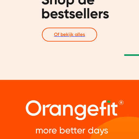
bestsellers
Of bekijk alles
more better days