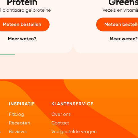
Protein
Green
5634
reviews
457
reviews
 1 plantaardige proteïne
Vezels en vitam
Meteen bestellen
Meteen bestel
Meer weten?
Meer weten?
INSPIRATIE
KLANTENSERVICE
Fitblog
Over ons
Recepten
Contact
s
Reviews
Veelgestelde vragen