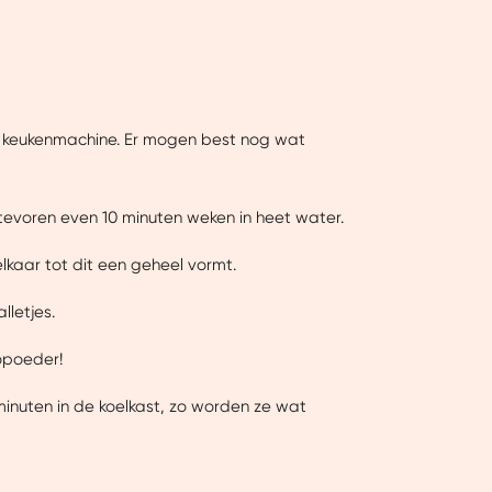
en keukenmachine. Er mogen best nog wat
 tevoren even 10 minuten weken in heet water.
kaar tot dit een geheel vormt.
lletjes.
Over
opoeder!
 minuten in de koelkast, zo worden ze wat
ntent laten zien en je
 beperkte informatie met