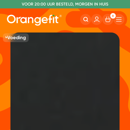
VOOR 20:00 UUR BESTELD, MORGEN IN HUIS
NR. 1 GETEST CONSUMENTENBOND
0
Voeding