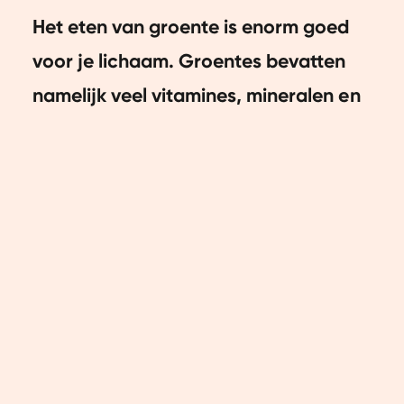
Het eten van groente is enorm goed
voor je lichaam. Groentes bevatten
namelijk veel vitamines, mineralen en
andere nuttige voedingsstoffen die
bijdragen aan een gezond en fit lijf,
zoals antioxidanten en vezels.
Volgens de richtlijnen zouden we
ten
minste
250 gram bereide groente per
dag moeten eten. Wij zien je natuurlijk
liever 250 tot 500 gram bereide
groente per dag eten, maar laten we