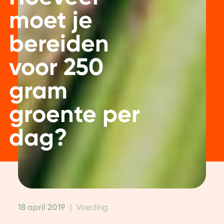
moet je
bereiden
voor 250
gram
groente per
dag?
18 april 2019
|
Voeding