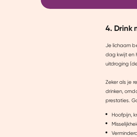
4. Drink
Je lichaam be
dag kwijt en 
uitdroging (d
Zeker als je 
drinken, omda
prestaties. G
Hoofpijn, k
Misselijkhe
Verminderd