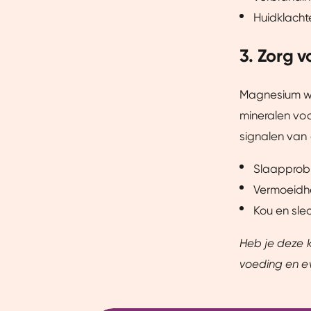
Dankzij cookies kunnen we on
Huidklacht
gebruiksgemak vergroten. Da
onze vertrouwde partners om 
3. Zorg 
Magnesium wo
mineralen voo
signalen van 
Slaapprob
Vermoeidhe
Kou en sle
Heb je deze k
voeding en e