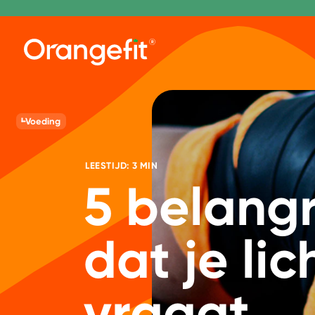
Voeding
LEESTIJD: 3 MIN
5 belangr
dat je li
vraagt