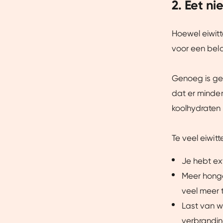
2. Eet ni
Hoewel eiwitt
voor een bela
Genoeg is ge
dat er minder
koolhydraten
Te veel eiwit
Je hebt ex
Meer honger
Toestemming
veel meer t
Last van w
Wij gebruiken cookies om jo
verbrandin