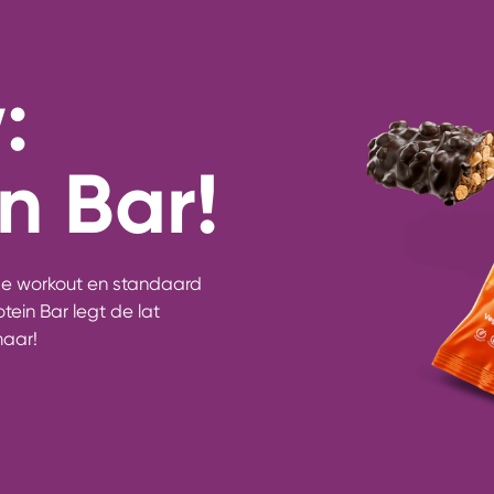
:
n Bar!
je workout en standaard
tein Bar legt de lat
maar!