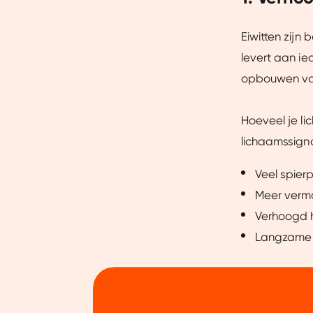
Eiwitten zijn 
levert aan ied
opbouwen van
Hoeveel je li
lichaamssigna
Veel spierp
Meer vermo
Verhoogd h
Langzame