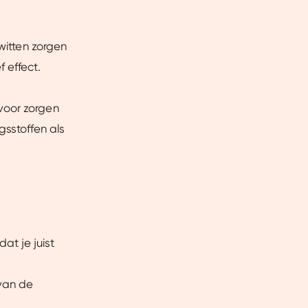
witten zorgen
 effect.
voor zorgen
gsstoffen als
at je juist
Over
van de