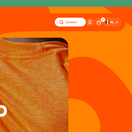
0
NL
Zoeken
p