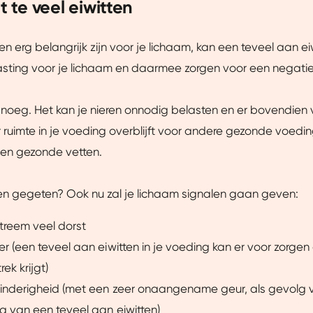
et te veel eiwitten
en erg belangrijk zijn voor je lichaam, kan een teveel aan ei
sting voor je lichaam en daarmee zorgen voor een negatief
noeg. Het kan je nieren onnodig belasten en er bovendien 
 ruimte in je voeding overblijft voor andere gezonde voedin
 en gezonde vetten.
ten gegeten? Ook nu zal je lichaam signalen gaan geven:
treem veel dorst
 (een teveel aan eiwitten in je voeding kan er voor zorgen d
Details
rek krijgt)
inderigheid (met een zeer onaangename geur, als gevolg 
uw ervaring beter te maken.
g van een teveel aan eiwitten)