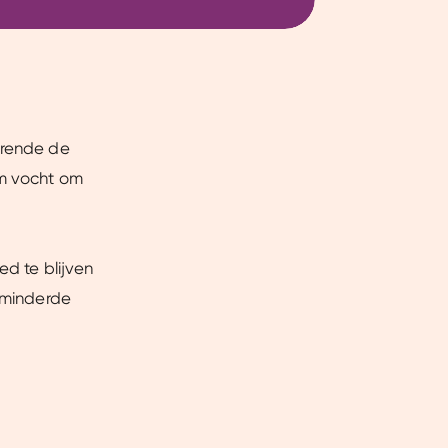
urende de
om vocht om
ed te blijven
erminderde