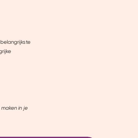
ntent laten zien en je
 beperkte informatie met
k onze cookieverklaring.
belangrijkste
erbeter mijn ervaring :)
rijke
 maken in je