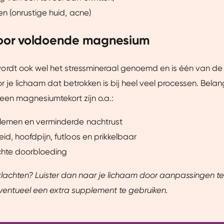
ze website beter afstemmen op jouw voorkeuren, je relevante co
en (onrustige huid, acne)
arnaast helpen ze ons om onze website te verbeteren. We delen
je een gepersonaliseerde ervaring te bieden. Meer weten? Bekij
voor voldoende magnesium
rdt ook wel het stressmineraal genoemd en is één van de 
Aanpassen
Ja, v
r je lichaam dat betrokken is bij heel veel processen. Belang
een magnesiumtekort zijn o.a.:
lemen en verminderde nachtrust
id, hoofdpijn, futloos en prikkelbaar
chte doorbloeding
lachten? Luister dan naar je lichaam door aanpassingen te
ventueel een extra supplement te gebruiken.