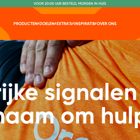
VOOR 20:00 UUR BESTELD, MORGEN IN HUIS
NR. 1 GETEST CONSUMENTENBOND
PRODUCTEN
DOELEN
EXTRA'S
INSPIRATIE
OVER ONS
ijke signalen
chaam om hul