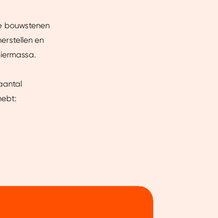
ire bouwstenen
herstellen en
piermassa.
 aantal
hebt: