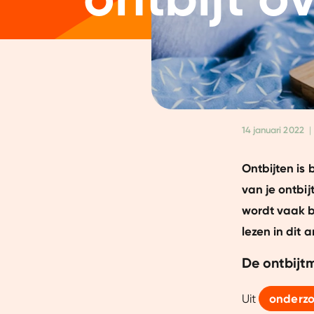
14 januari 2022
|
Ontbijten is
van je ontbij
wordt vaak 
lezen in dit ar
De ontbijt
Uit
onderz