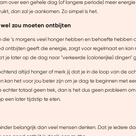
aam over een gehele dag (of langere periode) meer energie 
ze website beter afstemmen op jouw voorkeuren, je relevante co
arnaast helpen ze ons om onze website te verbeteren. We delen
uikt, dan zal je aankomen. Zo simpel is het.
je een gepersonaliseerde ervaring te bieden. Meer weten? Bekij
wel zou moeten ontbijten
en die ’s morgens veel honger hebben en behoefte hebben a
Aanpassen
Ja, v
d ontbijten geeft die energie, zorgt voor regelmaat en ka
 je later op de dag naar "verkeerde (calorierijke) dingen" gr
ochtend altijd honger of merk jij dat je in de loop van de o
n kan het voor jou beter zijn om je dag te beginnen met ee
je echter totaal geen trek, dan is het dus geen probleem om j
op een later tijdstip te eten.
minder belangrijk dan veel mensen denken. Dat je iedere 