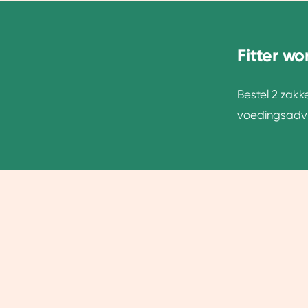
Fitter w
Bestel 2 zak
voedingsadvi