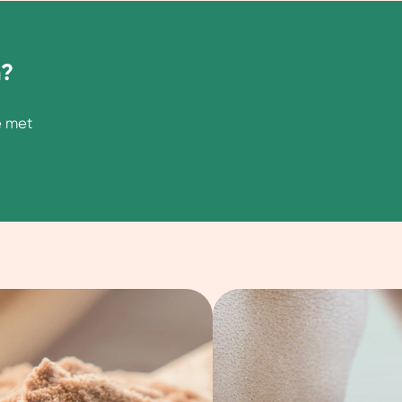
n?
e met