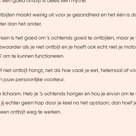
 een goed ontbijt is deels een mythe.
ntbijten maakt weinig uit voor je gezondheid en het één is d
hter dan het ander.
sen is het goed om 's ochtends goed te ontbijten, maar je 
waarder als je niet ontbijt en je hoeft ook echt niet je moto
n" om te kunnen functioneren.
of niet ontbijt hangt, net als hoe vaak je eet, helemaal af v
en jouw persoonlijke voorkeur.
je lichaam. Heb je ’s ochtends honger en hou je ervan om te
g jij echter geen hap door je keel na het opstaan, dan hoef j
een ontbijt weg te werken.