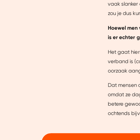
vaak slanker 
zou je dus kun
Hoewel men w
is er echter 
Het gaat hier
verband is (c
oorzaak aang
Dat mensen di
omdat ze dage
betere gewoo
ochtends bijv