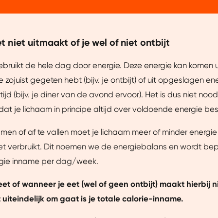
niet uitmaakt of je wel of niet ontbijt
bruikt de hele dag door energie. Deze energie kan komen u
e zojuist gegeten hebt (bijv. je ontbijt) of uit opgeslagen en
jd (bijv. je diner van de avond ervoor). Het is dus niet nood
dat je lichaam in principe altijd over voldoende energie bes
en of af te vallen moet je lichaam meer of minder energie
het verbruikt. Dit noemen we de energiebalans en wordt be
ergie inname per dag/week.
Details
et of wanneer je eet (wel of geen ontbijt) maakt hierbij n
uiteindelijk om gaat is je totale calorie-inname.
uw ervaring beter te maken.