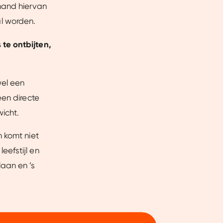
hand hiervan
zal worden.
te ontbijten,
wel een
een directe
icht.
 komt niet
efstijl en
aan en ’s