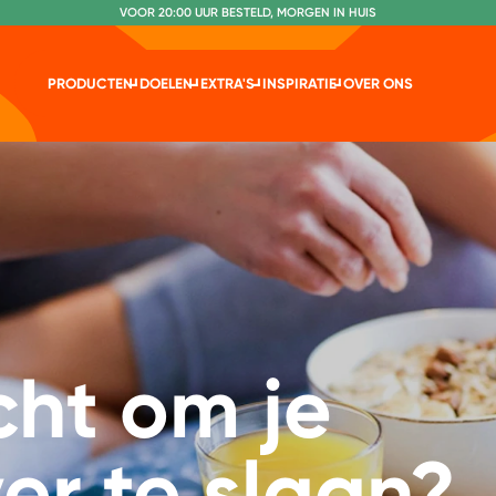
VOOR 20:00 UUR BESTELD, MORGEN IN HUIS
NR. 1 GETEST CONSUMENTENBOND
PRODUCTEN
DOELEN
EXTRA'S
INSPIRATIE
OVER ONS
echt om je
ver te slaan?