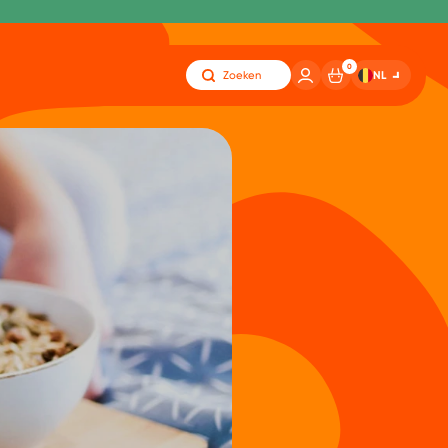
0
NL
Zoeken