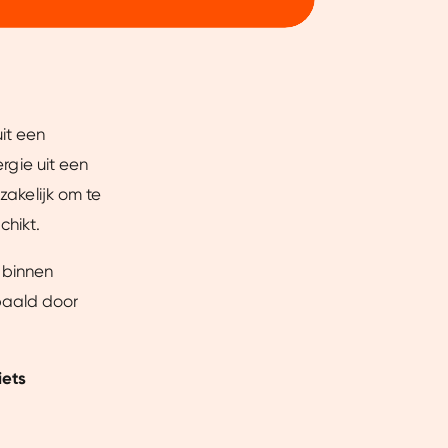
it een
ergie uit een
zakelijk om te
chikt.
 binnen
paald door
Over
iets