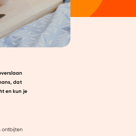
 overslaan
thans, dat
ht en kun je
 ontbijten