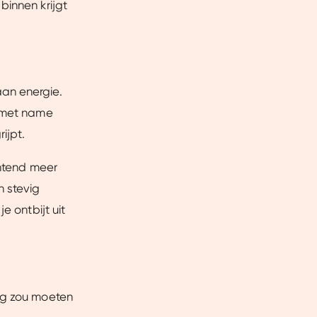
binnen krijgt
ntent laten zien en je
 beperkte informatie met
k onze cookieverklaring.
an energie.
erbeter mijn ervaring :)
n met name
ijpt.
chtend meer
n stevig
e ontbijt uit
dag zou moeten