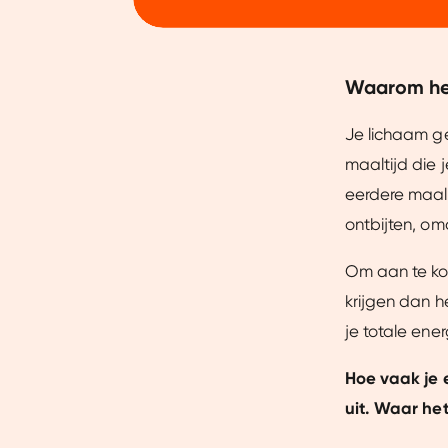
Waarom het 
Je lichaam ge
maaltijd die j
eerdere maalti
ontbijten, om
Om aan te kom
krijgen dan 
je totale en
Toestemming
Hoe vaak je e
uit.
Waar het 
Wij gebruiken cookies om jo