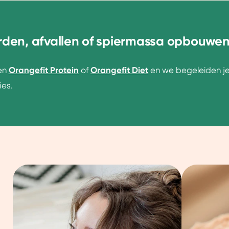
orden, afvallen of spiermassa opbouwe
ken
Orangefit Protein
of
Orangefit Diet
en we begeleiden j
es.