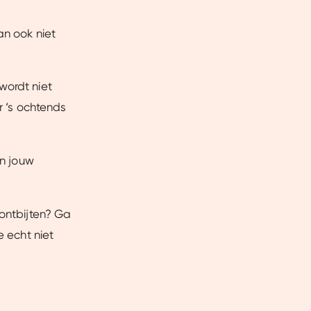
an ook niet
wordt niet
r ‘s ochtends
an jouw
 ontbijten? Ga
e echt niet