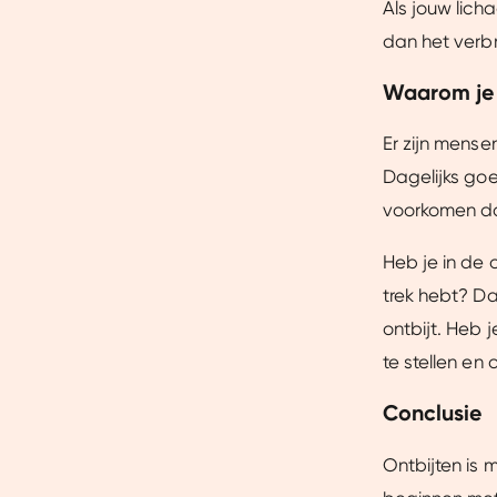
Als jouw lich
Dankzij cookies kunnen we on
gebruiksgemak vergroten. Da
dan het verbr
onze vertrouwde partners om 
Waarom je 
Er zijn mens
Dagelijks goe
voorkomen dat
Heb je in de 
trek hebt? Da
ontbijt. Heb 
te stellen en 
Conclusie
Ontbijten is 