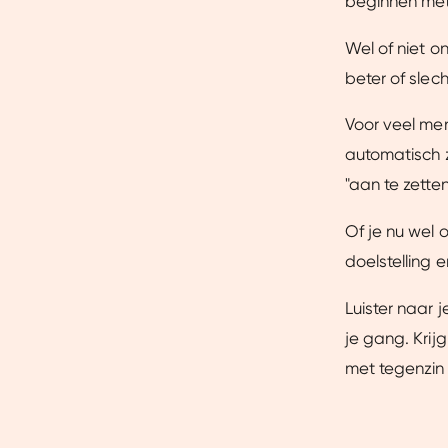
beginnen met
Wel of niet o
beter of slec
Voor veel men
automatisch z
"aan te zette
Of je nu wel 
doelstelling 
Luister naar 
je gang. Krij
met tegenzin 