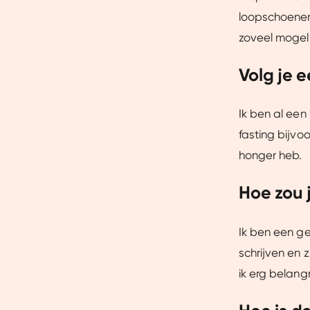
Dankzij cookies kunnen we on
loopschoenen 
gebruiksgemak vergroten. Da
zoveel mogeli
onze vertrouwde partners om 
Volg je 
Ik ben al een
fasting bijvo
honger heb.
Hoe zou j
Ik ben een ge
schrijven en 
ik erg belangr