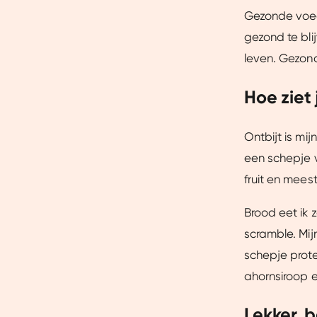
Gezonde voedi
gezond te blij
leven. Gezon
Hoe ziet 
Ontbijt is mi
een schepje v
fruit en mees
Brood eet ik 
scramble. Mij
schepje prote
ahornsiroop en
Lekker, 