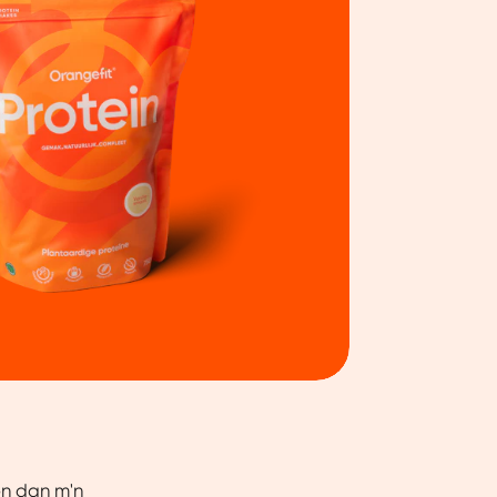
Over
en dan m'n