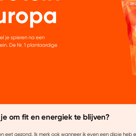
uropa
tel je spieren na een
in. De Nr. 1 plantaardige
Details
e om fit en energiek te blijven?
uw ervaring beter te maken.
 en eet gezond. Ik merk ook wanneer ik even een dipje heb 