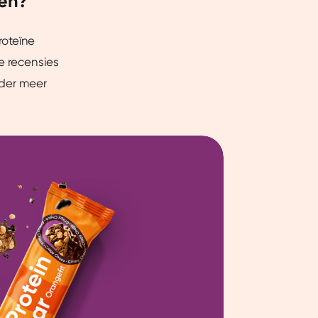
nen?
roteïne
e recensies
eder meer