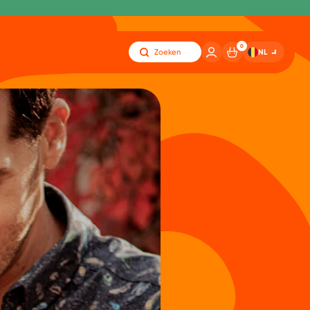
0
NL
Zoeken