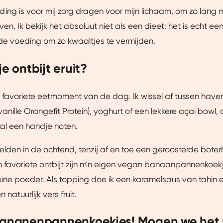
ng is voor mij zorg dragen voor mijn lichaam, om zo lang 
ven. Ik bekijk het absoluut niet als een dieet: het is echt e
de voeding om zo kwaaltjes te vermijden.
je ontbijt eruit?
jn favoriete eetmoment van de dag. Ik wissel af tussen hav
anille Orangefit Protein), yoghurt of een lekkere açai bowl,
tal een handje noten.
zelden in de ochtend, tenzij af en toe een geroosterde bote
n favoriete ontbijt zijn m'n eigen vegan banaanpannenkoe
ïne poeder. Als topping doe ik een karamelsaus van tahin 
 natuurlijk vers fruit.
bananenpannenkoekjes! Mogen we het 