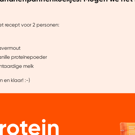
het recept voor 2 personen:
avermout
nille proteïnepoeder
ntaardige melk
 en klaar! :-)
Protein