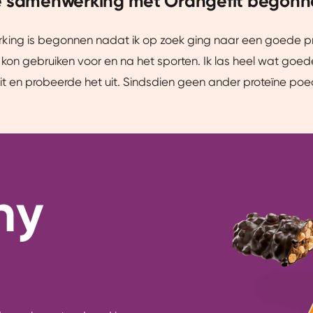
e samenwerking met Orangefit begon
ing is begonnen nadat ik op zoek ging naar een goede p
 kon gebruiken voor en na het sporten. Ik las heel wat goed
it en probeerde het uit. Sindsdien geen ander proteïne po
hy