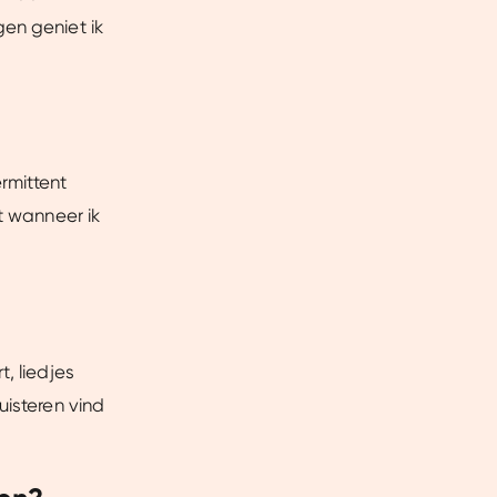
ntent laten zien en je
en geniet ik
 beperkte informatie met
k onze cookieverklaring.
erbeter mijn ervaring :)
ermittent
t wanneer ik
, liedjes
uisteren vind