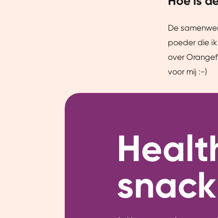
Hoe is d
De samenwerk
poeder die ik
over Orangef
voor mij :-)
Healt
snack