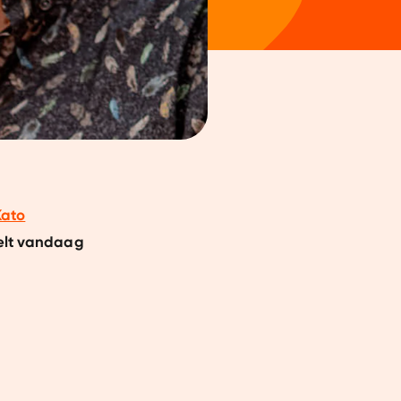
Kato
telt vandaag