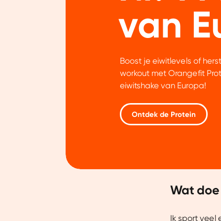
van E
Boost je eiwitlevels of hers
workout met Orangefit Prote
eiwitshake van Europa!
Ontdek de Protein
Toestemming
Wat doe j
Wij gebruiken cookies om jo
Ik sport veel