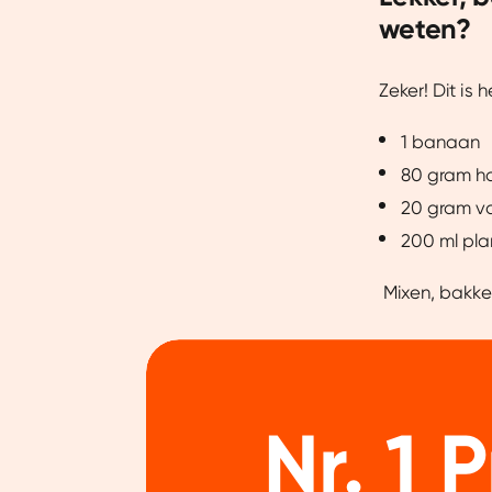
weten?
Zeker! Dit is 
1 banaan
80 gram h
20 gram va
200 ml pla
Mixen, bakken
Nr. 1 