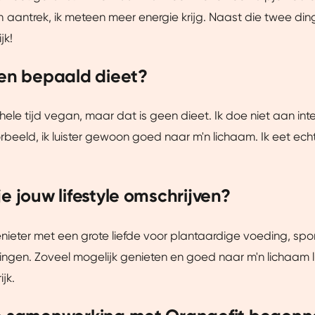
ze website beter afstemmen op jouw voorkeuren, je relevante co
aantrek, ik meteen meer energie krijg. Naast die twee ding
arnaast helpen ze ons om onze website te verbeteren. We delen
jk!
je een gepersonaliseerde ervaring te bieden. Meer weten? Bekij
een bepaald dieet?
Aanpassen
Ja, v
 hele tijd vegan, maar dat is geen dieet. Ik doe niet aan int
orbeeld, ik luister gewoon goed naar m'n lichaam. Ik eet ech
e jouw lifestyle omschrijven?
nieter met een grote liefde voor plantaardige voeding, sport
zingen. Zoveel mogelijk genieten en goed naar m'n lichaam l
ijk.