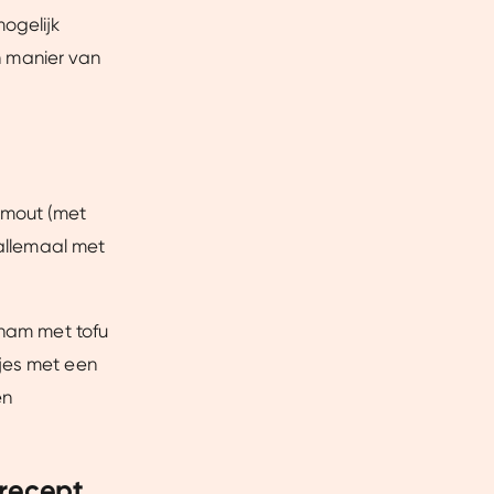
mogelijk
en manier van
ermout (met
 allemaal met
rham met tofu
kjes met een
en
recept