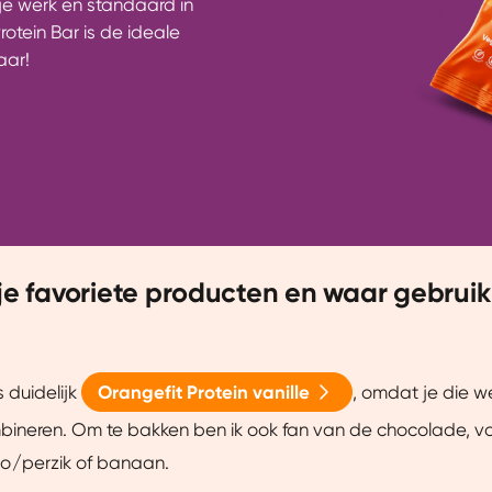
je werk en standaard in
otein Bar is de ideale
aar!
 je favoriete producten en waar gebruik 
s duidelijk
Orangefit Protein vanille
, omdat je die we
mbineren. Om te bakken ben ik ook fan van de chocolade, v
/perzik of banaan.