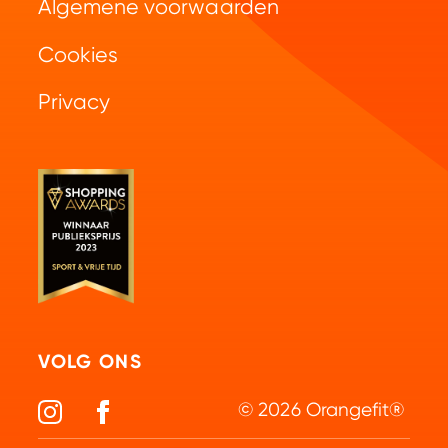
Algemene voorwaarden
Contact
Maaltijdshakes
Voedingsadvies
Cookies
Veelgestelde vragen
Green Juice
Privacy
Betaalmogelijkheden
Elektrolyten
Retourneren
Collageen
Partner worden
Vitamines & Mineralen
VOLG ONS
© 2026 Orangefit®