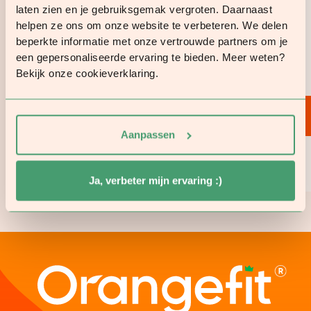
laten zien en je gebruiksgemak vergroten. Daarnaast
4.8
helpen ze ons om onze website te verbeteren. We delen
beperkte informatie met onze vertrouwde partners om je
Diet
3293
reviews
een gepersonaliseerde ervaring te bieden. Meer weten?
Bekijk onze cookieverklaring.
Nr. 1 getest Consumentenbond
Meteen bestellen
Aanpassen
Meer weten?
Ja, verbeter mijn ervaring :)