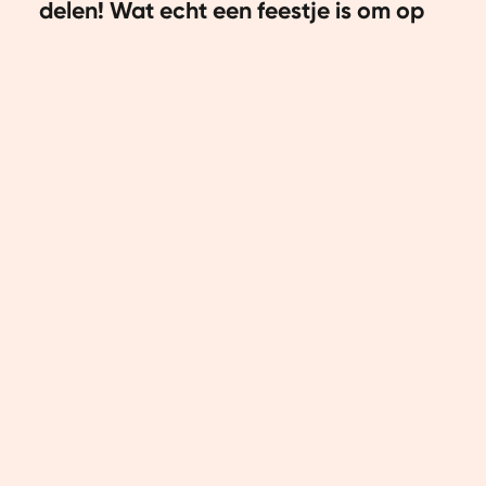
delen! Wat echt een feestje is om op
te eten. Ideaal als ontbijt, maar ook
als energierijke maaltijd voor of na
het sporten. Nog een voordeel? Het is
super makkelijk om te maken en je kan
eindeloos variëren met de toppings.
Voor het maken van deze chocolade
smoothie bowl heb je slechts een
aantal ingrediënten nodig en een
blender. Kind kan de was doen!
Wist je trouwens dat rauwe