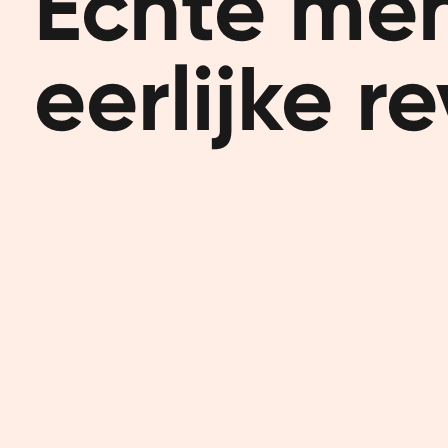
Echte men
eerlijke r