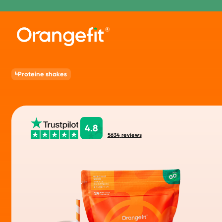
Proteine shakes
4.8
5634
reviews