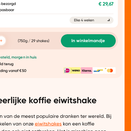
€ 29,67
 bezorgd
npasbaar
g
elke 4 weken
In winkelmandje
(
750g / 29 shakes
)
steld, morgen in huis
ld terug
nding vanaf €50
erlijke koffie eiwitshake
één van de meest populaire dranken ter wereld. Bij
kkelen van onze
eiwitshakes
kon een koffie