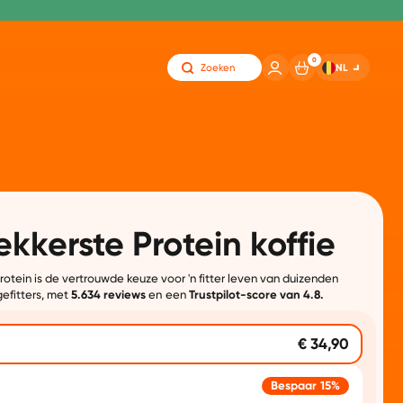
0
NL
Zoeken
ekkerste Protein koffie
otein is de vertrouwde keuze voor 'n fitter leven van duizenden
gefitters, met
5.634 reviews
en een
Trustpilot-score van 4.8.
€ 34,90
Bespaar 15%