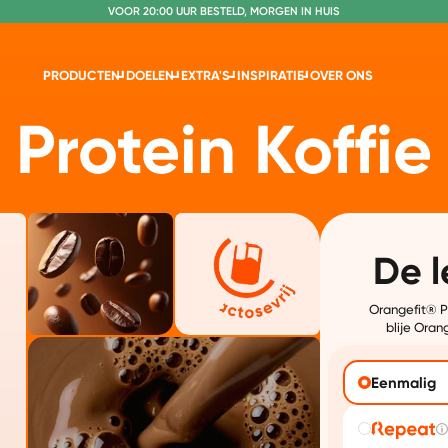
VOOR 20:00 UUR BESTELD, MORGEN IN HUIS
NR. 1 GETEST CONSUMENTENBOND
PRODUCTEN
DOELEN
EXTRA'S
INSPIRATIE
OVER ONS
Protein Koffie
De l
Orangefit® Pr
blije Oran
Eenmalig