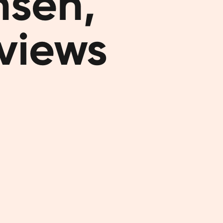
sen,

genieten v
eviews
Onze p
maken 
Onze protei
ook nog ee
hoeft te d
(plantaard
al geniete
Als je nog
voor kiezen
Heerlijk v
Toch l
eiwit