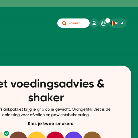
0
NL
Zoeken
t voedingsadvies &
shaker
slankpakket krijg je grip op je gewicht.
Orangefit® Diet is dé
oplossing voor
afvallen en gewichtsbeheersing.
Kies je twee smaken: