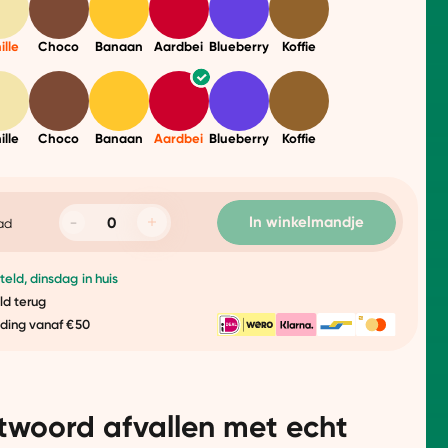
ille
Choco
Banaan
Aardbei
Blueberry
Koffie
ille
Choco
Banaan
Aardbei
Blueberry
Koffie
In winkelmandje
ad
eld, dinsdag in huis
ld terug
nding vanaf €50
twoord afvallen met echt