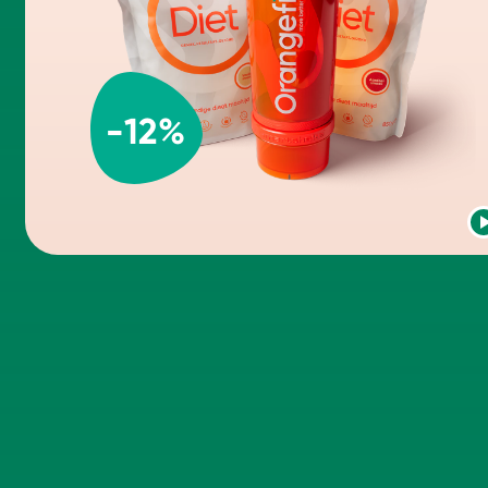
-
12
%