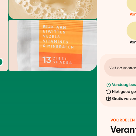
Van
Van
Niet op voorra
Vandaag best
Niet goed ge
Gratis verze
VOORDELEN
Veran