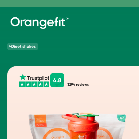
Dieet shakes
4.8
3294
reviews