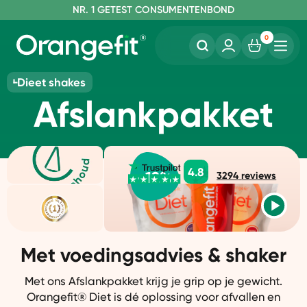
NR. 1 GETEST CONSUMENTENBOND
0
Dieet shakes
Afslankpakket
4.8
-
12
%
3294
reviews
Met voedingsadvies & shaker
Met ons Afslankpakket krijg je grip op je gewicht.
Orangefit® Diet is dé oplossing voor
afvallen en