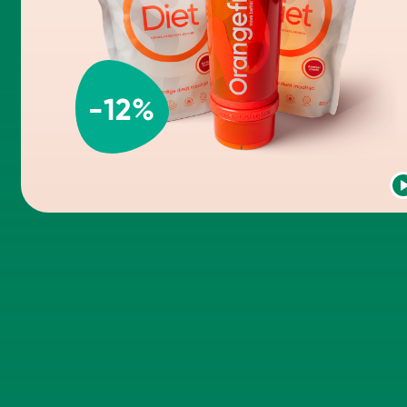
-
12
%