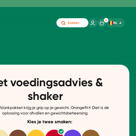
0
NL
Zoeken
t voedingsadvies &
shaker
slankpakket krijg je grip op je gewicht.
Orangefit® Diet is dé
oplossing voor
afvallen en gewichtsbeheersing.
Kies je twee smaken: