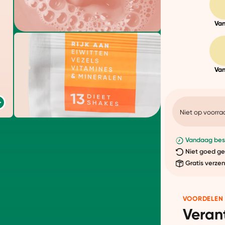
Van
Van
Niet op voorra
Vandaag best
Niet goed ge
Gratis verze
VOORDELEN
Veran