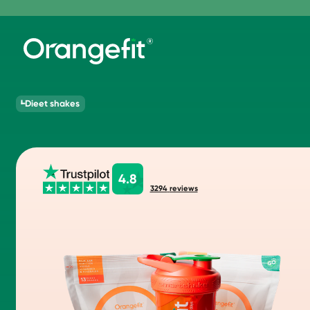
Dieet shakes
4.8
3294
reviews