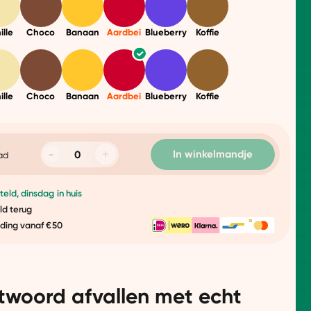
ille
Choco
Banaan
Aardbei
Blueberry
Koffie
ille
Choco
Banaan
Aardbei
Blueberry
Koffie
In winkelmandje
ad
eld, dinsdag in huis
ld terug
nding vanaf €50
twoord afvallen met echt