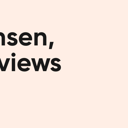
minder. Me
Het bevat
dagmenu's 
sen,

lichaam en
Only t
eviews
Orangefit®
in eiwitte
Je kan onz
gebruiken. 
middag als
dag mee ve
niet op ee
afslanksha
dagen), en
het ook het