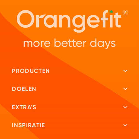
more better days
PRODUCTEN
Alle producten
DOELEN
Proteine shakes
Gezonder leven
EXTRA'S
Afvalshakes
Afvallen
Repeat
INSPIRATIE
Overnight Oats
Krachttraining
Geef & Scoor
Fitblog