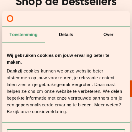
Shop de bestsellers
Of bekijk alles
Toestemming
Details
Over
4.8
Wij gebruiken cookies om jouw ervaring beter te
Protein
5634
reviews
maken.
Dankzij cookies kunnen we onze website beter
Nr. 1 plantaardige proteïne
afstemmen op jouw voorkeuren, je relevante content
laten zien en je gebruiksgemak vergroten. Daarnaast
Meteen bestellen
helpen ze ons om onze website te verbeteren. We delen
beperkte informatie met onze vertrouwde partners om je
een gepersonaliseerde ervaring te bieden. Meer weten?
Meer weten?
Bekijk onze cookieverklaring.