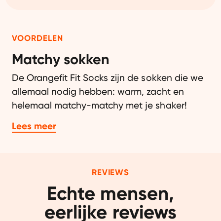
VOORDELEN
Matchy sokken
De Orangefit Fit Socks zijn de sokken die we
allemaal nodig hebben: warm, zacht en
helemaal matchy-matchy met je shaker!
Verkrijgbaar in de maten 36-40 en 41-44.
Lees meer
Uitgevoerd in fris oranje en te herkennen aan
het welbekende Orangefit patroon.
OEKO-keurmerk
REVIEWS
Echte mensen,

Deze Orangefit Fit Socks zijn geproduceerd
volgens de OEKO-TEX standaard 100. OEKO-
eerlijke reviews
TEX Standaard is een van de bekendste