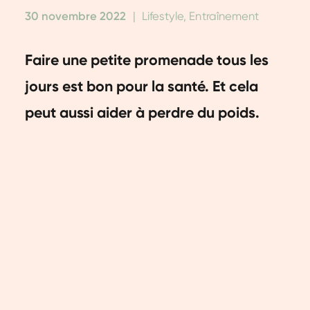
30 novembre 2022
|
Lifestyle, Entraînement
Faire une petite promenade tous les
jours est bon pour la santé. Et cela
peut aussi aider à perdre du poids.
Mais combien de temps et à quelle
fréquence faut-il marcher pour
perdre du poids ? Dans cet article, on
te dit tout.
Perdre du poids en bref