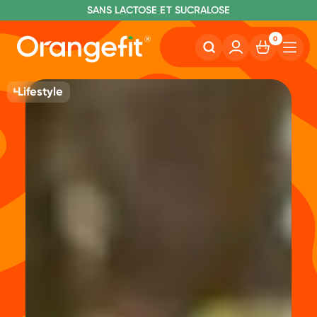
C
OMMANDE AVANT 22H00, EXPÉDIÉ AUJOURD'HUI
L
IVRAISON GRATUITE À PARTIR DE 40€
SANS LACTOSE ET SUCRALOSE
0
Lifestyle