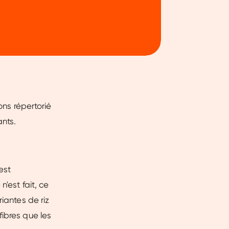
ntent laten zien en je
 beperkte informatie met
k onze cookieverklaring.
erbeter mijn ervaring :)
ons répertorié
ants.
est
'est fait, ce
iantes de riz
fibres que les