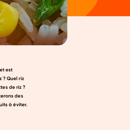
et est
 ? Quel riz
ttes de riz ?
uterons des
its à éviter.