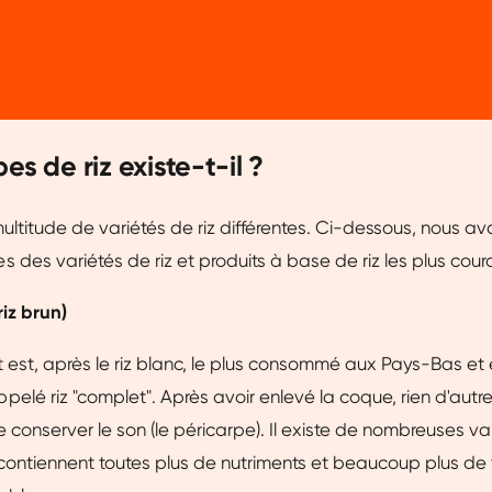
ze website beter afstemmen op jouw voorkeuren, je relevante co
arnaast helpen ze ons om onze website te verbeteren. We delen
je een gepersonaliseerde ervaring te bieden. Meer weten? Bekij
Aanpassen
Ja, v
es de riz existe-t-il ?
multitude de variétés de riz différentes. Ci-dessous, nous av
 des variétés de riz et produits à base de riz les plus cour
riz brun)
t est, après le riz blanc, le plus consommé aux Pays-Bas et 
lé riz "complet". Après avoir enlevé la coque, rien d'autre n
 conserver le son (le péricarpe). Il existe de nombreuses var
contiennent toutes plus de nutriments et beaucoup plus de 