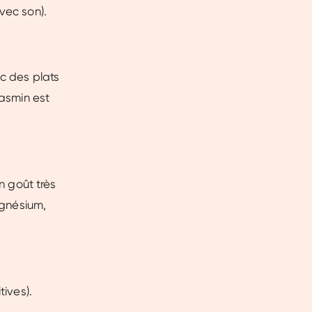
vec son).
ec des plats
jasmin est
n goût très
agnésium,
tives).