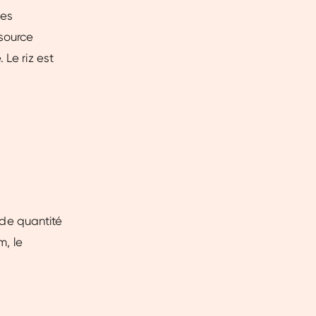
des
 source
 Le riz est
ande quantité
m, le