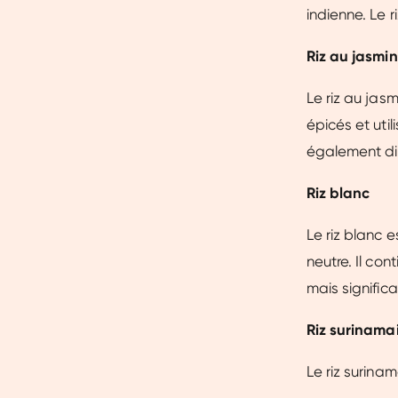
indienne. Le 
Riz au jasmin
Le riz au jas
épicés et uti
également dis
Riz blanc
Le riz blanc e
neutre. Il co
mais signific
Riz surinama
Le riz surinam