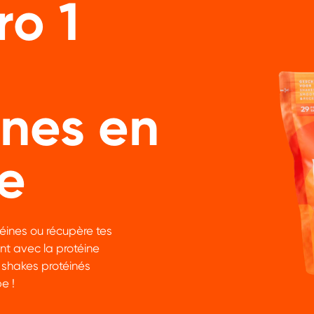
o 1
ines en
e
éines ou récupère tes
nt avec la protéine
Details
 shakes protéinés
e !
uw ervaring beter te maken.