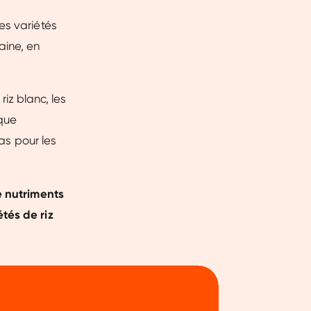
es variétés
aine, en
riz blanc, les
 que
cas pour les
e nutriments
tés de riz