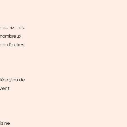
 au riz. Les
e nombreux
é à d'autres
blé et/ou de
uvent.
isine