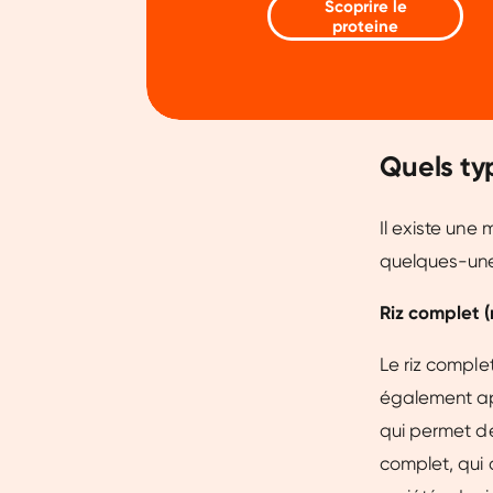
Scoprire le
Dankzij cookies kunnen we on
proteine
gebruiksgemak vergroten. Da
onze vertrouwde partners om 
Quels typ
Il existe une 
quelques-unes
Riz complet (
Le riz comple
également appe
qui permet de
complet, qui 