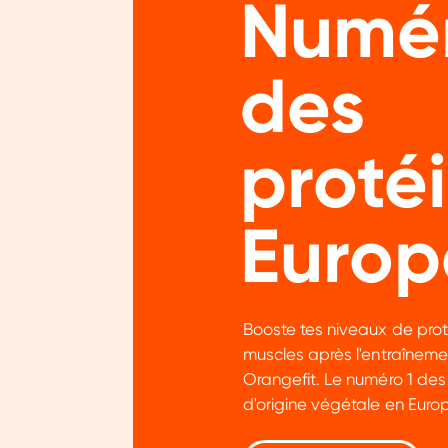
Numér
des
proté
Europ
Booste tes niveaux de prot
muscles après l'entraîneme
Toestemming
Orangefit. Le numéro 1 des
d'origine végétale en Europ
Wij gebruiken cookies om jo