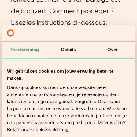
déjà ouvert. Comment procéder ?
Lisez les instructions ci-dessous.
Comment retourner un produit ?
Toestemming
Details
Over
Envoyez-nous un e-mail via
hallo@orangefit.nl, et faites-nous
Wij gebruiken cookies om jouw ervaring beter te
maken.
savoir que vous voulez nous renvoyer
Dankzij cookies kunnen we onze website beter
un article.
afstemmen op jouw voorkeuren, je relevante content
laten zien en je gebruiksgemak vergroten. Daarnaast
helpen ze ons om onze website te verbeteren. We delen
Quelles sont les conditions à
beperkte informatie met onze vertrouwde partners om je
respecter ?
een gepersonaliseerde ervaring te bieden. Meer weten?
Bekijk onze cookieverklaring.