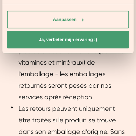
Les retours peuvent intervenir dans
un délai de 14 jours maximum après
Aanpassen
la réception de votre commande.
Vous ne devez pas avoir extrait
Ja, verbeter mijn ervaring :)
plus de 5 dosettes ou 10 % (pour les
vitamines et minéraux) de
l'emballage - les emballages
retournés seront pesés par nos
services après réception.
Les retours peuvent uniquement
être traités si le produit se trouve
dans son emballage d’origine. Sans