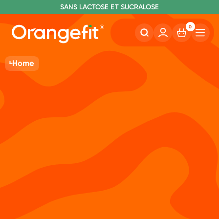
C
OMMANDE AVANT 22H00, EXPÉDIÉ AUJOURD'HUI
L
IVRAISON GRATUITE À PARTIR DE 40€
SANS LACTOSE ET SUCRALOSE
0
Home