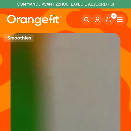
C
OMMANDE AVANT 22H00, EXPÉDIÉ AUJOURD'HUI
L
IVRAISON GRATUITE À PARTIR DE 40€
SANS LACTOSE ET SUCRALOSE
0
Smoothies