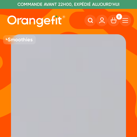
C
OMMANDE AVANT 22H00, EXPÉDIÉ AUJOURD'HUI
L
IVRAISON GRATUITE À PARTIR DE 40€
SANS LACTOSE ET SUCRALOSE
0
Smoothies