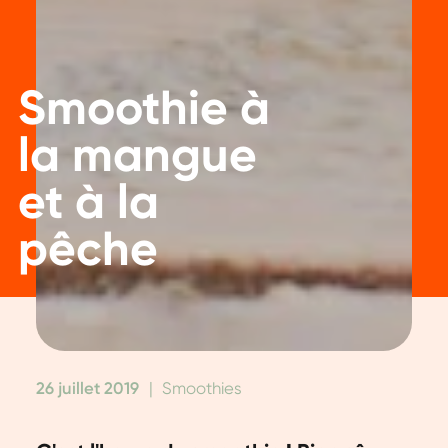
Smoothie à
la mangue
et à la
pêche
26 juillet 2019
|
Smoothies