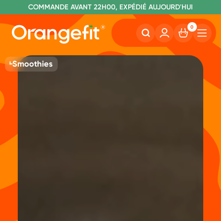
C
OMMANDE AVANT 22H00, EXPÉDIÉ AUJOURD'HUI
L
IVRAISON GRATUITE À PARTIR DE 40€
SANS LACTOSE ET SUCRALOSE
0
Smoothies