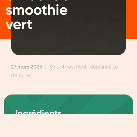
smoothie
vert
27 mars 2025
|
Smoothies, Petit-déjeuner, Le
déjeuner
Ingrédients
1 poignée d'épinards