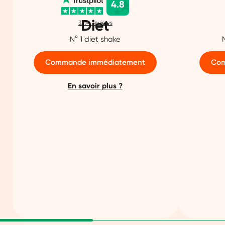
4.8
Diet
3294
reviews
N° 1 diet shake
Commande immédiatement
Com
En savoir plus ?