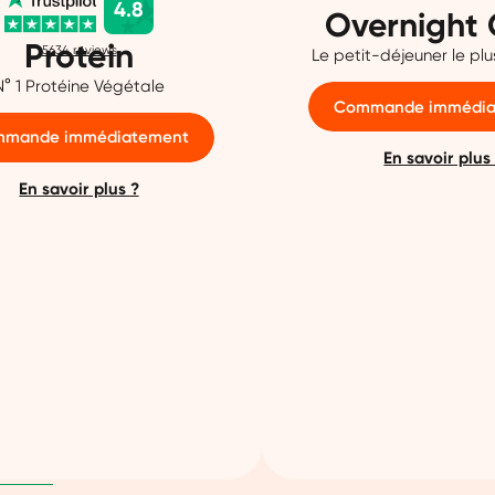
4.8
Overnight 
Protein
5634
reviews
Le petit-déjeuner le pl
N° 1 Protéine Végétale
Commande immédia
mande immédiatement
En savoir plus
En savoir plus ?