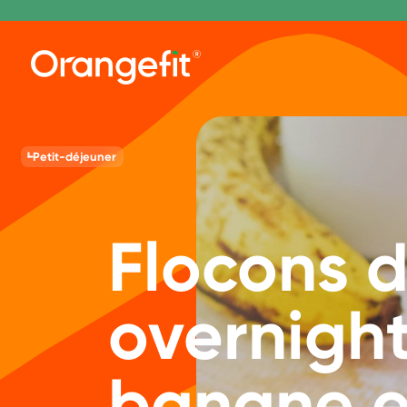
Petit-déjeuner
Flocons d
overnigh
banane et