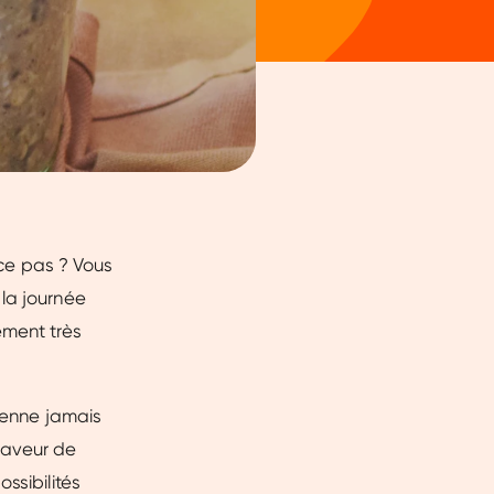
-ce pas ? Vous
la journée
ement très
vienne jamais
saveur de
ssibilités