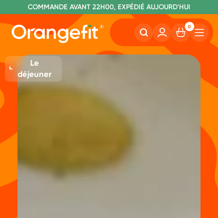
C
OMMANDE AVANT 22H00, EXPÉDIÉ AUJOURD'HUI
L
IVRAISON GRATUITE À PARTIR DE 40€
SANS LACTOSE ET SUCRALOSE
0
Le
déjeuner