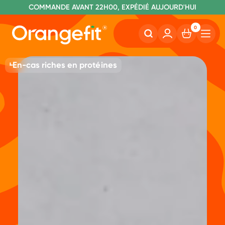
C
OMMANDE AVANT 22H00, EXPÉDIÉ AUJOURD'HUI
L
IVRAISON GRATUITE À PARTIR DE 40€
SANS LACTOSE ET SUCRALOSE
0
En-cas riches en protéines