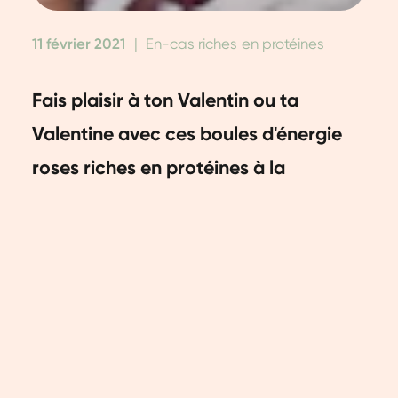
11 février 2021
|
En-cas riches en protéines
Fais plaisir à ton Valentin ou ta
Valentine avec ces boules d'énergie
roses riches en protéines à la
framboise. Nous sommes sûrs que tu
feras sa journée avec ça !
Si tu prévois de préparer un petit
déjeuner ou un déjeuner de la Saint-
Valentin complet, jette un œil aussi à
la recette de ces pancakes sains aux