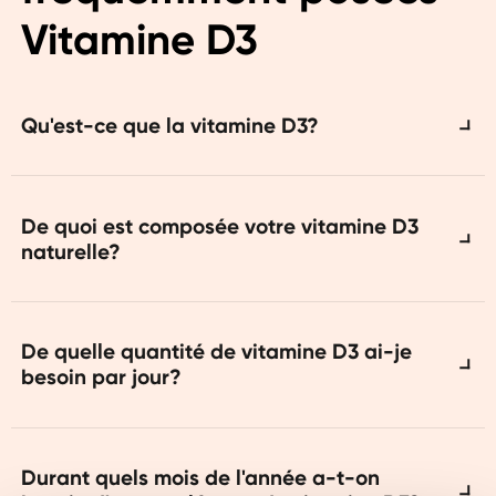
Vitamine D3
Qu'est-ce que la vitamine D3?
La vitamine D est une vitamine liposoluble et
l'une des rares vitamines que le corps peut
De quoi est composée votre vitamine D3
naturelle?
produire lui-même. C'est une substance
importante qui est impliquée dans de
nombreux processus de notre organisme,
Pour nos gélules de vitamine D3, nous utilisons
notamment le système immunitaire, le
différents lichens naturels.
De quelle quantité de vitamine D3 ai-je
métabolisme et le maintien de muscles souples
besoin par jour?
et puissants.
La dose journalière recommandée de vitamine
D pour un adulte est actuellement de 10 µg à
Durant quels mois de l'année a-t-on