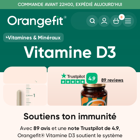
C
OMMANDE AVANT 22H00, EXPÉDIÉ AUJOURD'HUI
L
IVRAISON GRATUITE À PARTIR DE 40€
SANS LACTOSE ET SUCRALOSE
0
Vitamines & Minéraux
Vitamine D3
4.9
89
reviews
Soutiens ton immunité
Avec
89 avis
et une
note Trustpilot de 4.9
,
Orangefit® Vitamine D3 soutient le système