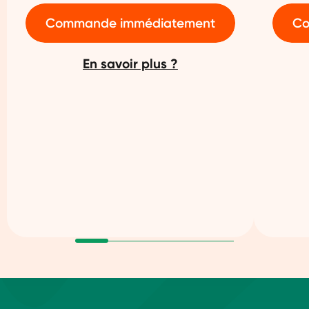
Commande immédiatement
Co
En savoir plus ?