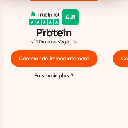
4.8
Protein
5634
reviews
N° 1 Protéine Végétale
Commande immédiatement
Co
En savoir plus ?