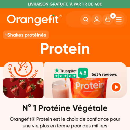
C
OMMANDE AVANT 22H00, EXPÉDIÉ AUJOURD'HUI
L
IVRAISON GRATUITE À PARTIR DE 40€
SANS LACTOSE ET SUCRALOSE
0
Shakes protéinés
Protein
4.8
5634
reviews
N° 1 Protéine Végétale
Orangefit® Protein est le choix de confiance pour
une vie plus en forme pour des milliers