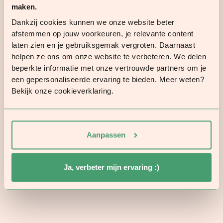
disposés à vous donner un petit coup de
maken.
pouce ! Surtout lorsque cela concerne votre
Dankzij cookies kunnen we onze website beter
santé. Avez-vous besoin d'un peu d'aide
afstemmen op jouw voorkeuren, je relevante content
laten zien en je gebruiksgemak vergroten. Daarnaast
pour commencer ? Commandez le Pack
helpen ze ons om onze website te verbeteren. We delen
Protéines et accédez gratuitement à nos
beperkte informatie met onze vertrouwde partners om je
conseils nutritionnels. Les experts
een gepersonaliseerde ervaring te bieden. Meer weten?
d'Orangefit® vous livreront de précieux
Bekijk onze cookieverklaring.
conseils diététiques sur mesure basés sur vos
préférences et votre style de vie. Réalisez
facilement vos objectifs grâce à nos conseils
Aanpassen
et un programme de repas soigneusement
élaboré !
Ja, verbeter mijn ervaring :)