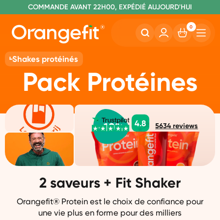
C
OMMANDE AVANT 22H00, EXPÉDIÉ AUJOURD'HUI
L
IVRAISON GRATUITE À PARTIR DE 40€
SANS LACTOSE ET SUCRALOSE
0
Shakes protéinés
Pack Protéines
4.8
-
10
%
5634
reviews
2 saveurs + Fit Shaker
Orangefit® Protein est le choix de confiance pour
une vie plus en forme pour des milliers