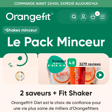
C
OMMANDE AVANT 22H00, EXPÉDIÉ AUJOURD'HUI
L
IVRAISON GRATUITE À PARTIR DE 40€
SANS LACTOSE ET SUCRALOSE
0
Shakes minceur
Le Pack Minceur
4.8
-
12
%
3279
reviews
2 saveurs + Fit Shaker
Orangefit® Diet est le choix de confiance pour
une vie plus saine de milliers d’Orangefitters