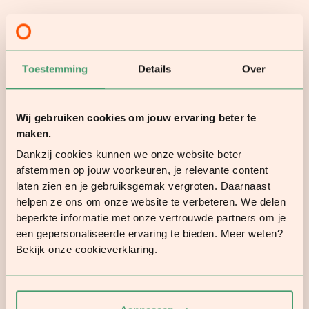
intégrer les shakes Diet dans votre vie
quotidienne et vous saurez exactement ce
que vous devez manger en plus pour obtenir
les résultats escomptés.
Toestemming
Details
Over
Demandes spéciales
Wij gebruiken cookies om jouw ervaring beter te
Souhaitez-vous un programme nutritionnel
maken.
100 % végétal ou végétarien ? Aucun
Dankzij cookies kunnen we onze website beter
problème ! Vous n'avez pas de préférence ?
afstemmen op jouw voorkeuren, je relevante content
Dans ce cas, nous vous proposerons
laten zien en je gebruiksgemak vergroten. Daarnaast
simplement une sélection équilibrée.
helpen ze ons om onze website te verbeteren. We delen
beperkte informatie met onze vertrouwde partners om je
een gepersonaliseerde ervaring te bieden. Meer weten?
Bekijk onze cookieverklaring.