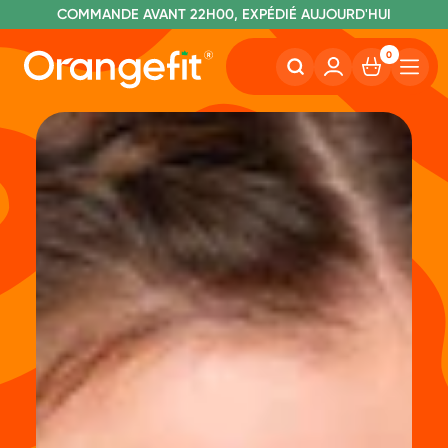
C
OMMANDE AVANT 22H00, EXPÉDIÉ AUJOURD'HUI
L
IVRAISON GRATUITE À PARTIR DE 40€
SANS LACTOSE ET SUCRALOSE
0